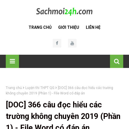
TRANG CHỦ
GIỚI THIỆU
LIÊN HỆ
Trang chủ
Luyện thi THPT QG
[DOC] 366 câu đọc hiểu các trường
không chuyên 2019 (Phần 1) - File Word có đáp án
[DOC] 366 câu đọc hiểu các
trường không chuyên 2019 (Phần
1) - File Word có đáp án