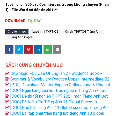
Tuyển chọn 366 câu đọc hiểu các trường không chuyên (Phần
1) - File Word có đáp án chi tiết
DOWNLOAD:
TẠI ĐÂY
Chuyên mục
Luyện thi THPT QG
Ôn thi THPTQG Tiếng Anh
Tiếng Anh Cấp 3
SÁCH CÙNG CHUYÊN MỤC
Download FCE Use Of English 2 - Student's Book +
Teacher's book (Bản đẹp nhất)
Grammar & Vocabulary Practice Upper-Intermediate B2
(PDF)
[PDF] Download Master English Collocations & Phrasal
Verbs (bản đẹp)
[DOC] Ngân hàng câu hỏi Trắc nghiệm Tiếng Anh - Lưu
Hoằng Trí
[DOC] Đề thi tốt nghiệp THPT 2021 môn Tiếng Anh Đợt
1 (Mã đề 403)
[DOC] Đề Kiểm Tra Tiếng Anh 11 Global Success -
Nguyễn Hoàng Thanh Ly
[DOC] Học tốt Tiếng Anh 11 Global success - Trang Anh
file word có giải chi tiết
[DOC] Bài tập phát triển năng lực tiếng Anh 10 global