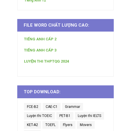
Tiếng Anh 12
FILE WORD CHẤT LƯỢNG CAO:
TIẾNG ANH CẤP 2
TIẾNG ANH CẤP 3
LUYỆN THI THPTQG 2024
TOP DOWNLOAD:
FCE-B2
CAE-C1
Grammar
Luyện thi TOEIC
PET-B1
Luyện thi IELTS
KET-A2
TOEFL
Flyers
Movers