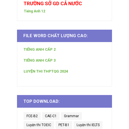
TRƯỜNG SỞ GD CẢ NƯỚC
Tiếng Anh 12
FILE WORD CHẤT LƯỢNG CAO:
TIẾNG ANH CẤP 2
TIẾNG ANH CẤP 3
LUYỆN THI THPTQG 2024
TOP DOWNLOAD:
FCE-B2
CAE-C1
Grammar
Luyện thi TOEIC
PET-B1
Luyện thi IELTS