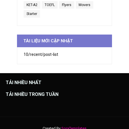
KET-A2
TOEFL
Flyers
Movers
Starter
TÀI LIỆU MỚI CẬP NHẬT
10/recent/post-list
TẢI NHIỀU NHẤT
TẢI NHIỀU TRONG TUẦN
Created By
SoraTemplates