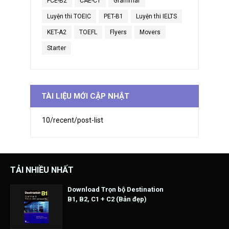
FCE-B2
CAE-C1
Grammar
Luyện thi TOEIC
PET-B1
Luyện thi IELTS
KET-A2
TOEFL
Flyers
Movers
Starter
TÀI LIỆU MỚI CẬP NHẬT
10/recent/post-list
TẢI NHIỀU NHẤT
Download Trọn bộ Destination
B1, B2, C1 + C2 (Bản đẹp)