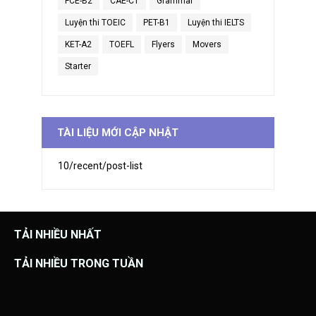
FCE-B2
CAE-C1
Grammar
Luyện thi TOEIC
PET-B1
Luyện thi IELTS
KET-A2
TOEFL
Flyers
Movers
Starter
TÀI LIỆU MỚI CẬP NHẬT
10/recent/post-list
TẢI NHIỀU NHẤT
TẢI NHIỀU TRONG TUẦN