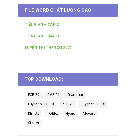
FILE WORD CHẤT LƯỢNG CAO:
TIẾNG ANH CẤP 2
TIẾNG ANH CẤP 3
LUYỆN THI THPTQG 2024
TOP DOWNLOAD:
FCE-B2
CAE-C1
Grammar
Luyện thi TOEIC
PET-B1
Luyện thi IELTS
KET-A2
TOEFL
Flyers
Movers
Starter