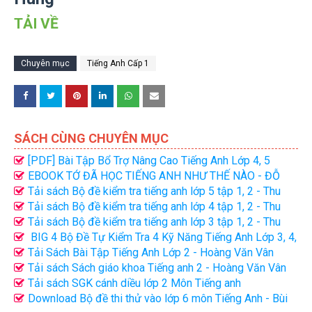
TẢI VỀ
Chuyên mục
Tiếng Anh Cấp 1
SÁCH CÙNG CHUYÊN MỤC
[PDF] Bài Tập Bổ Trợ Nâng Cao Tiếng Anh Lớp 4, 5
EBOOK TỚ ĐÃ HỌC TIẾNG ANH NHƯ THẾ NÀO - ĐỖ
NHẬT NAM
Tải sách Bộ đề kiểm tra tiếng anh lớp 5 tập 1, 2 - Thu
Huế | PDF + CD
Tải sách Bộ đề kiểm tra tiếng anh lớp 4 tập 1, 2 - Thu
Huế | PDF + CD
Tải sách Bộ đề kiểm tra tiếng anh lớp 3 tập 1, 2 - Thu
Huế | PDF + CD
BIG 4 Bộ Đề Tự Kiểm Tra 4 Kỹ Năng Tiếng Anh Lớp 3, 4,
5 (tập 1, tập 2) PDF
Tải Sách Bài Tập Tiếng Anh Lớp 2 - Hoàng Văn Vân
Tải sách Sách giáo khoa Tiếng anh 2 - Hoàng Văn Vân
(PDF)
Tải sách SGK cánh diều lớp 2 Môn Tiếng anh
Download Bộ đề thi thử vào lớp 6 môn Tiếng Anh - Bùi