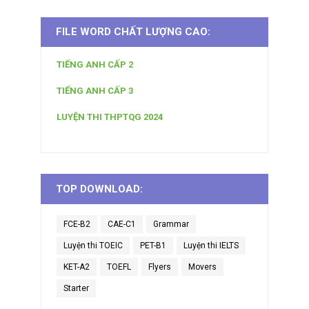
FILE WORD CHẤT LƯỢNG CAO:
TIẾNG ANH CẤP 2
TIẾNG ANH CẤP 3
LUYỆN THI THPTQG 2024
TOP DOWNLOAD:
FCE-B2
CAE-C1
Grammar
Luyện thi TOEIC
PET-B1
Luyện thi IELTS
KET-A2
TOEFL
Flyers
Movers
Starter