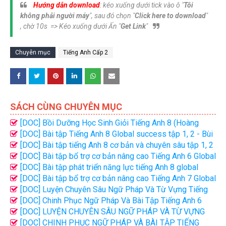
Hướng dẫn download
: kéo xuống dưới tick vào ô "
Tôi
không phải người máy
", sau đó chọn "
Click here to download
"
, chờ 10s => Kéo xuống dưới Ấn "
Get Link
"
Chuyên mục
Tiếng Anh Cấp 2
SÁCH CÙNG CHUYÊN MỤC
[DOC] Bồi Dưỡng Học Sinh Giỏi Tiếng Anh 8 (Hoàng
Thanh - Minh Luận)
[DOC] Bài tập Tiếng Anh 8 Global success tập 1, 2 - Bùi
Văn Vinh
[DOC] Bài tập tiếng Anh 8 cơ bản và chuyên sâu tập 1, 2
- Louis Phan, Lan Hương...
[DOC] Bài tập bổ trợ cơ bản nâng cao Tiếng Anh 6 Global
success tập 1, 2 - Bùi Văn Vinh
[DOC] Bài tập phát triển năng lực tiếng Anh 8 global
success - Nguyễn Thị Chi
[DOC] Bài tập bổ trợ cơ bản nâng cao Tiếng Anh 7 Global
success tập 1, 2 - Bùi Văn Vinh
[DOC] Luyện Chuyên Sâu Ngữ Pháp Và Từ Vựng Tiếng
Anh 6 GOLBAL SUCCESS - Tập 1, 2 (Đại Lợi)
[DOC] Chinh Phục Ngữ Pháp Và Bài Tập Tiếng Anh 6
Global success Tập 1, 2 - Nguyễn Thị Thu Huế
[DOC] LUYỆN CHUYÊN SÂU NGỮ PHÁP VÀ TỪ VỰNG
TIẾNG ANH LỚP 8 - TẬP 2 - ĐẠI LỢI
[DOC] CHINH PHỤC NGỮ PHÁP VÀ BÀI TẬP TIẾNG