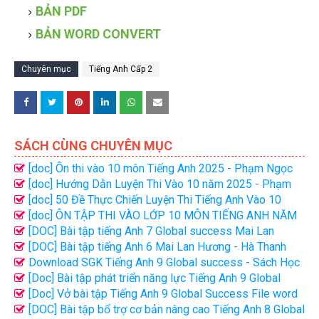
BẢN PDF
BẢN WORD CONVERT
Chuyên mục
Tiếng Anh Cấp 2
SÁCH CÙNG CHUYÊN MỤC
[doc] Ôn thi vào 10 môn Tiếng Anh 2025 - Phạm Ngọc
Tuấn File word
[doc] Hướng Dẫn Luyện Thi Vào 10 năm 2025 - Phạm
Thị Mai Phương
[doc] 50 Đề Thực Chiến Luyện Thi Tiếng Anh Vào 10
năm 2025 - Bùi Văn Vinh
[doc] ÔN TẬP THI VÀO LỚP 10 MÔN TIẾNG ANH NĂM
2025-2026 NGUYỄN THỊ CHI
[DOC] Bài tập tiếng Anh 7 Global success Mai Lan
Hương - Hà Thanh Uyên file word có đáp án
[DOC] Bài tập tiếng Anh 6 Mai Lan Hương - Hà Thanh
Uyên (tập 2)
Download SGK Tiếng Anh 9 Global success - Sách Học
Sinh Bản đẹp | PDF
[Doc] Bài tập phát triển năng lực Tiếng Anh 9 Global
Success file word có đáp án
[Doc] Vở bài tập Tiếng Anh 9 Global Success File word
có đáp án
[DOC] Bài tập bổ trợ cơ bản nâng cao Tiếng Anh 8 Global