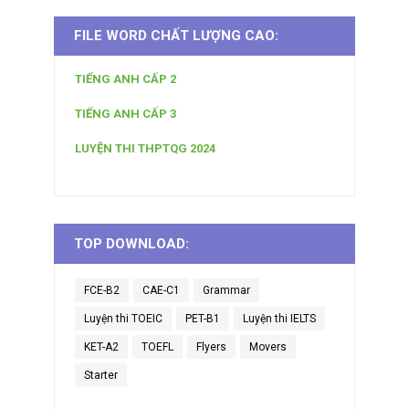
FILE WORD CHẤT LƯỢNG CAO:
TIẾNG ANH CẤP 2
TIẾNG ANH CẤP 3
LUYỆN THI THPTQG 2024
TOP DOWNLOAD:
FCE-B2
CAE-C1
Grammar
Luyện thi TOEIC
PET-B1
Luyện thi IELTS
KET-A2
TOEFL
Flyers
Movers
Starter