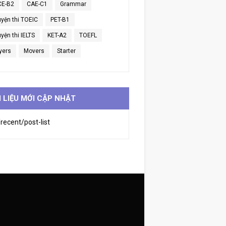
CE-B2
CAE-C1
Grammar
uyện thi TOEIC
PET-B1
yện thi IELTS
KET-A2
TOEFL
yers
Movers
Starter
I LIỆU MỚI CẬP NHẬT
recent/post-list