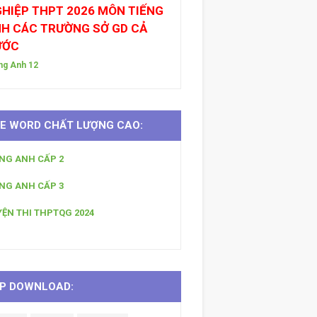
HIỆP THPT 2026 MÔN TIẾNG
H CÁC TRƯỜNG SỞ GD CẢ
ƯỚC
ng Anh 12
LE WORD CHẤT LƯỢNG CAO:
ẾNG ANH CẤP 2
ẾNG ANH CẤP 3
YỆN THI THPTQG 2024
P DOWNLOAD: