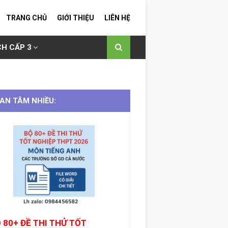
TRANG CHỦ
GIỚI THIỆU
LIÊN HỆ
H CẤP 3
AN TÂM NHIỀU:
 80+ ĐỀ THI THỬ TỐT