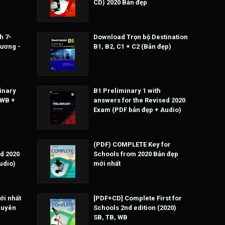
CD) 2020 Bản đẹp
h 7-
Download Trọn bộ Destination
Hương -
B1, B2, C1 + C2 (Bản đẹp)
inary
B1 Preliminary 1 with
 WB +
answers for the Revised 2020
Exam (PDF bản đẹp + Audio)
(PDF) COMPLETE Key for
d 2020
Schools from 2020 Bản đẹp
udio)
mới nhất
ới nhất
[PDF+CD] Complete First for
xuyên
Schools 2nd edition (2020)
SB, TB, WB