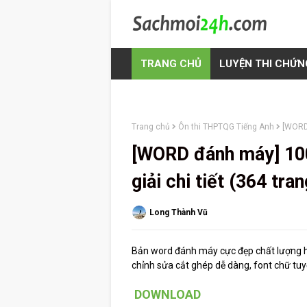
TRANG CHỦ
LUYỆN THI CHỨN
Trang chủ
Ôn thi THPTQG Tiếng Anh
[WORD 
[WORD đánh máy] 100 
giải chi tiết (364 tran
Long Thành Vũ
Bản word đánh máy cực đẹp chất lượng 
chỉnh sửa cắt ghép dễ dàng, font chữ tuy
DOWNLOAD