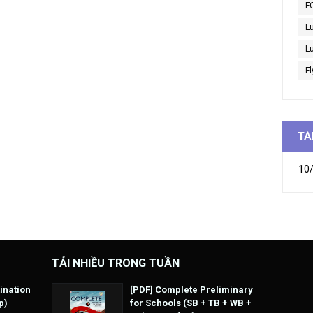
F
L
Lu
Fl
TÀ
10/
TẢI NHIỀU TRONG TUẦN
ination
[PDF] Complete Preliminary
p)
for Schools (SB + TB + WB +