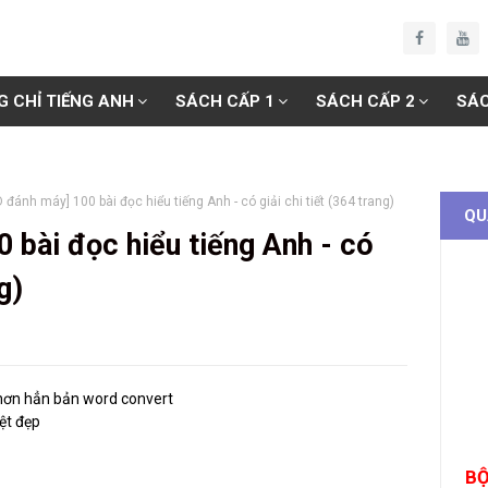
G CHỈ TIẾNG ANH
SÁCH CẤP 1
SÁCH CẤP 2
SÁC
đánh máy] 100 bài đọc hiểu tiếng Anh - có giải chi tiết (364 trang)
QU
bài đọc hiểu tiếng Anh - có
g)
hơn hẳn bản word convert
ệt đẹp
BỘ