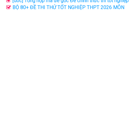
2 (File word giải chi tiết)
[doc] Tổng hợp mã đề gốc Đề chính thức thi tốt nghiệp
THPT 2026 môn Tiếng Anh
BỘ 80+ ĐỀ THI THỬ TỐT NGHIỆP THPT 2026 MÔN
TIẾNG ANH CÁC TRƯỜNG SỞ GD CẢ NƯỚC