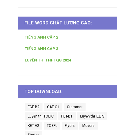
FILE WORD CHẤT LƯỢNG CAO:
TIẾNG ANH CẤP 2
TIẾNG ANH CẤP 3
LUYỆN THI THPTQG 2024
TOP DOWNLOAD:
FCE-B2
CAE-C1
Grammar
Luyện thi TOEIC
PET-B1
Luyện thi IELTS
KET-A2
TOEFL
Flyers
Movers