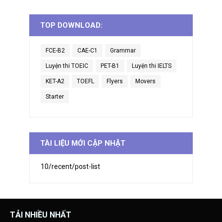
TOP DOWNLOAD:
FCE-B2
CAE-C1
Grammar
Luyện thi TOEIC
PET-B1
Luyện thi IELTS
KET-A2
TOEFL
Flyers
Movers
Starter
TÀI LIỆU MỚI CẬP NHẬT
10/recent/post-list
TẢI NHIỀU NHẤT