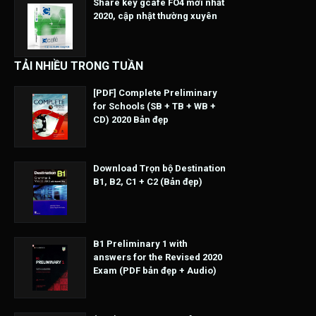
Share key gcafe FO4 mới nhất
2020, cập nhật thường xuyên
TẢI NHIỀU TRONG TUẦN
[PDF] Complete Preliminary
for Schools (SB + TB + WB +
CD) 2020 Bản đẹp
Download Trọn bộ Destination
B1, B2, C1 + C2 (Bản đẹp)
B1 Preliminary 1 with
answers for the Revised 2020
Exam (PDF bản đẹp + Audio)