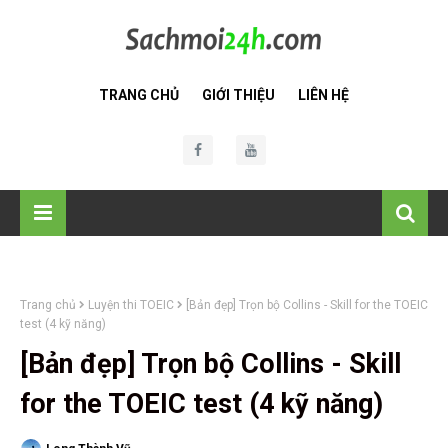
TRANG CHỦ
GIỚI THIỆU
LIÊN HỆ
Trang chủ
Luyện thi TOEIC
[Bản đẹp] Trọn bộ Collins - Skill for the TOEIC
test (4 kỹ năng)
[Bản đẹp] Trọn bộ Collins - Skill
for the TOEIC test (4 kỹ năng)