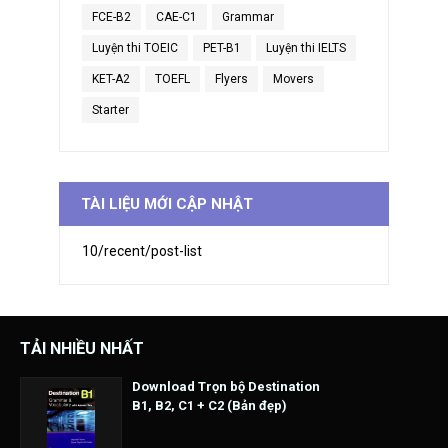
FCE-B2
CAE-C1
Grammar
Luyện thi TOEIC
PET-B1
Luyện thi IELTS
KET-A2
TOEFL
Flyers
Movers
Starter
TÀI LIỆU MỚI CẬP NHẬT
10/recent/post-list
TẢI NHIỀU NHẤT
Download Trọn bộ Destination
B1, B2, C1 + C2 (Bản đẹp)