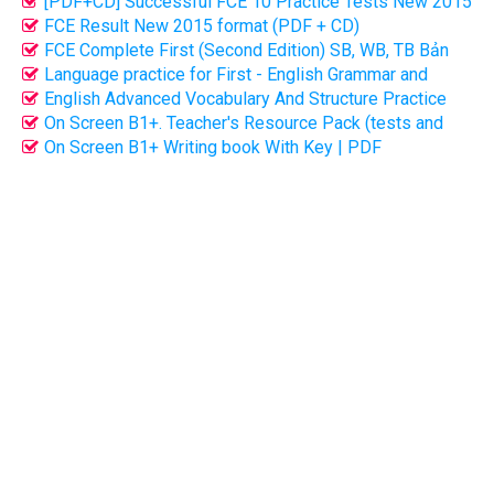
[PDF+CD] Successful FCE 10 Practice Tests New 2015
format
FCE Result New 2015 format (PDF + CD)
FCE Complete First (Second Edition) SB, WB, TB Bản
cực đẹp + Audio
Language practice for First - English Grammar and
Vocabulary (bản đẹp)
English Advanced Vocabulary And Structure Practice
(Bản full key - 230p)
On Screen B1+. Teacher's Resource Pack (tests and
resources) | DOC + PDF
On Screen B1+ Writing book With Key | PDF