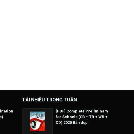
TẢI NHIỀU TRONG TUẦN
ination
[PDF] Complete Preliminary
p)
for Schools (SB + TB + WB +
CD) 2020 Bản đẹp