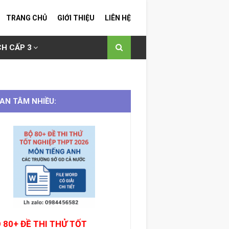
TRANG CHỦ
GIỚI THIỆU
LIÊN HỆ
H CẤP 3
AN TÂM NHIỀU:
 80+ ĐỀ THI THỬ TỐT