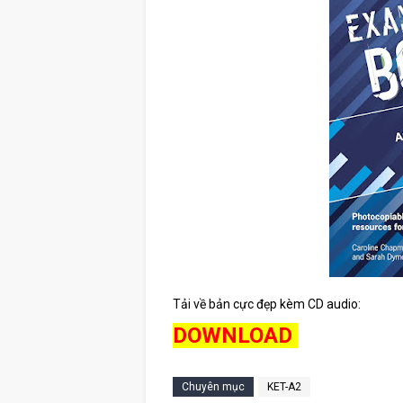
Tải về bản cực đẹp kèm CD audio:
DOWNLOAD
Chuyên mục
KET-A2