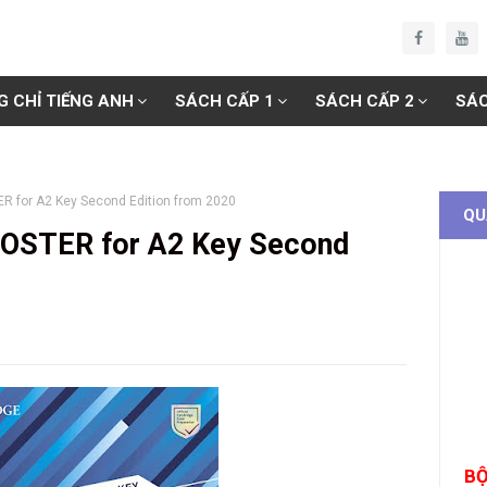
G CHỈ TIẾNG ANH
SÁCH CẤP 1
SÁCH CẤP 2
SÁC
R for A2 Key Second Edition from 2020
QU
OSTER for A2 Key Second
BỘ