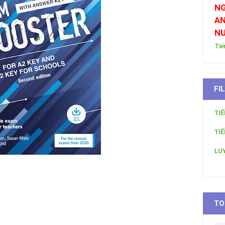
NG
AN
N
Tiế
FI
TI
TI
LU
TO