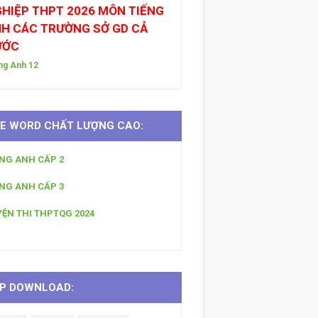
HIỆP THPT 2026 MÔN TIẾNG
H CÁC TRƯỜNG SỞ GD CẢ
ƯỚC
ng Anh 12
LE WORD CHẤT LƯỢNG CAO:
ẾNG ANH CẤP 2
ẾNG ANH CẤP 3
YỆN THI THPTQG 2024
P DOWNLOAD: