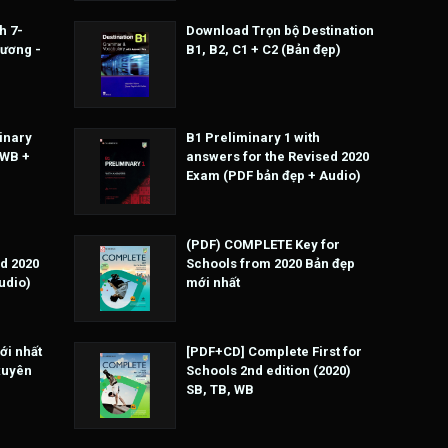
h 7-
Download Trọn bộ Destination
Hương -
B1, B2, C1 + C2 (Bản đẹp)
inary
B1 Preliminary 1 with
 WB +
answers for the Revised 2020
Exam (PDF bản đẹp + Audio)
(PDF) COMPLETE Key for
d 2020
Schools from 2020 Bản đẹp
udio)
mới nhất
ới nhất
[PDF+CD] Complete First for
xuyên
Schools 2nd edition (2020)
SB, TB, WB