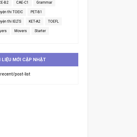
CE-B2
CAE-C1
Grammar
uyện thi TOEIC
PET-B1
yện thi IELTS
KET-A2
TOEFL
yers
Movers
Starter
I LIỆU MỚI CẬP NHẬT
recent/post-list