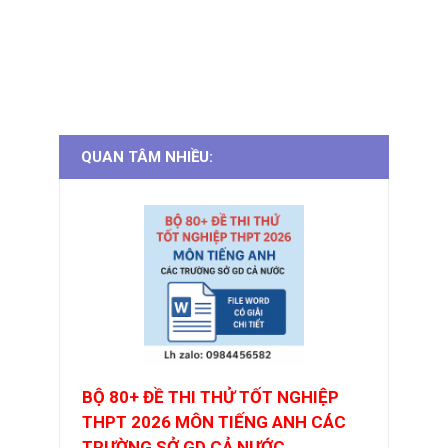
QUAN TÂM NHIỀU:
BỘ 80+ ĐỀ THI THỬ TỐT NGHIỆP
THPT 2026 MÔN TIẾNG ANH CÁC
TRƯỜNG SỞ GD CẢ NƯỚC