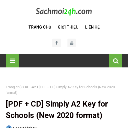
TRANG CHỦ
GIỚI THIỆU
LIÊN HỆ
Trang chủ
KET-A2
[PDF + CD] Simply A2 Key for Schools (New 2020
format)
[PDF + CD] Simply A2 Key for
Schools (New 2020 format)