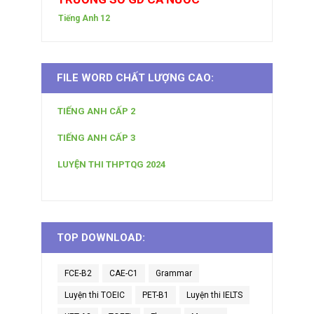
Tiếng Anh 12
FILE WORD CHẤT LƯỢNG CAO:
TIẾNG ANH CẤP 2
TIẾNG ANH CẤP 3
LUYỆN THI THPTQG 2024
TOP DOWNLOAD:
FCE-B2
CAE-C1
Grammar
Luyện thi TOEIC
PET-B1
Luyện thi IELTS