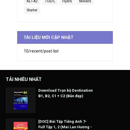
KET-A2
TOEFL
Flyers
Movers
Starter
TÀI LIỆU MỚI CẬP NHẬT
10/recent/post-list
TẢI NHIỀU NHẤT
Download Trọn bộ Destination
B1, B2, C1 + C2 (Bản đẹp)
[DOC] Bài Tập Tiếng Anh 7-
Full Tập 1, 2 (Mai Lan Hương -