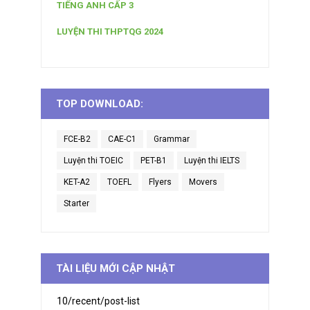
TIẾNG ANH CẤP 3
LUYỆN THI THPTQG 2024
TOP DOWNLOAD:
FCE-B2
CAE-C1
Grammar
Luyện thi TOEIC
PET-B1
Luyện thi IELTS
KET-A2
TOEFL
Flyers
Movers
Starter
TÀI LIỆU MỚI CẬP NHẬT
10/recent/post-list