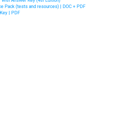
with Answer Key (4th Edition)
ce Pack (tests and resources) | DOC + PDF
 Key | PDF