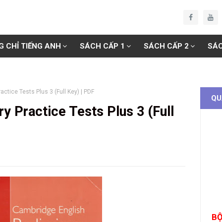
G CHỈ TIẾNG ANH
SÁCH CẤP 1
SÁCH CẤP 2
SÁC
ctice Tests Plus 3 (Full Key) | PDF
QU
y Practice Tests Plus 3 (Full
BỘ