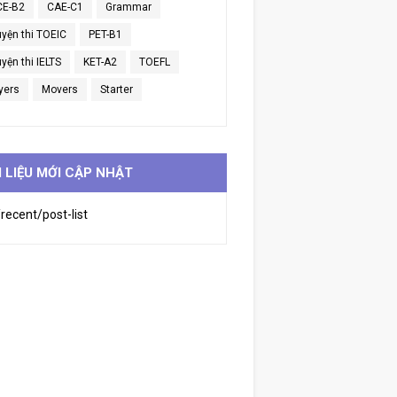
CE-B2
CAE-C1
Grammar
uyện thi TOEIC
PET-B1
yện thi IELTS
KET-A2
TOEFL
yers
Movers
Starter
I LIỆU MỚI CẬP NHẬT
recent/post-list