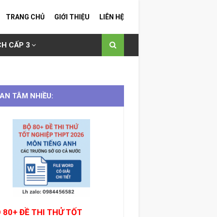
TRANG CHỦ
GIỚI THIỆU
LIÊN HỆ
H CẤP 3
AN TÂM NHIỀU:
 80+ ĐỀ THI THỬ TỐT