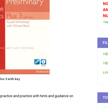
NG
AN
N
Tiế
FI
TI
TI
LU
us 3 with key
, practice and practice with hints and guidance on
TO