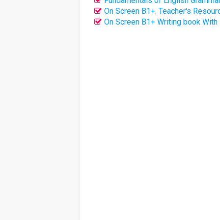
Fundamentals of English Grammar 
On Screen B1+. Teacher's Resour
On Screen B1+ Writing book With