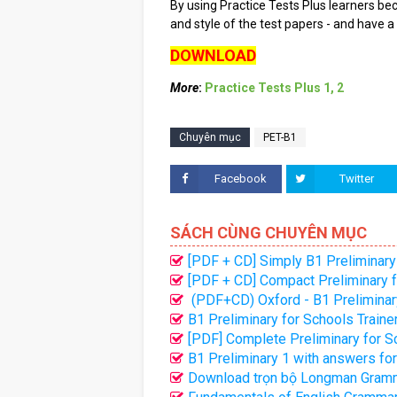
By using Practice Tests Plus learners be
and style of the test papers - and have a
DOWNLOAD
More
:
Practice Tests Plus 1, 2
Chuyên mục
PET-B1
Facebook
Twitter
SÁCH CÙNG CHUYÊN MỤC
[PDF + CD] Simply B1 Preliminary
[PDF + CD] Compact Preliminary f
(PDF+CD) Oxford - B1 Preliminar
B1 Preliminary for Schools Train
[PDF] Complete Preliminary for 
B1 Preliminary 1 with answers f
Download trọn bộ Longman Grammar