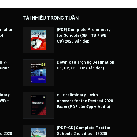
TẢI NHIỀU TRONG TUẦN
ination
[PDF] Complete Preliminary
p)
for Schools (SB + TB + WB +
CD) 2020 Bản đẹp
h 7-
Download Trọn bộ Destination
Hương -
B1, B2, C1 + C2 (Bản đẹp)
inary
B1 Preliminary 1 with
 WB +
answers for the Revised 2020
Exam (PDF bản đẹp + Audio)
[PDF+CD] Complete First for
d 2020
Schools 2nd edition (2020)