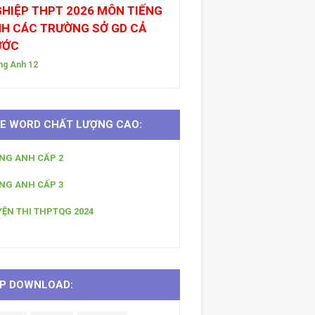
HIỆP THPT 2026 MÔN TIẾNG
H CÁC TRƯỜNG SỞ GD CẢ
ƯỚC
ng Anh 12
LE WORD CHẤT LƯỢNG CAO:
ẾNG ANH CẤP 2
ẾNG ANH CẤP 3
YỆN THI THPTQG 2024
P DOWNLOAD: