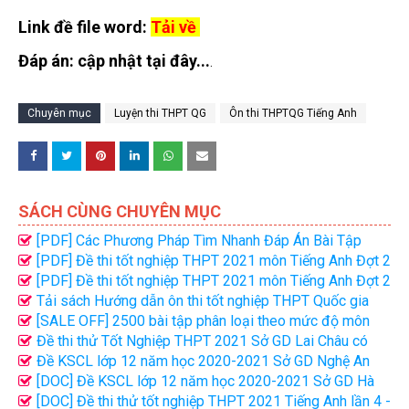
Link đề file word:
Tải về
Đáp án: cập nhật tại đây...
.
Chuyên mục
Luyện thi THPT QG
Ôn thi THPTQG Tiếng Anh
SÁCH CÙNG CHUYÊN MỤC
[PDF] Các Phương Pháp Tìm Nhanh Đáp Án Bài Tập
Trắc Nghiệm Môn Toán - Thi THPT
[PDF] Đề thi tốt nghiệp THPT 2021 môn Tiếng Anh Đợt 2
(Mã đề 411)
[PDF] Đề thi tốt nghiệp THPT 2021 môn Tiếng Anh Đợt 2
(Mã đề 416)
Tải sách Hướng dẫn ôn thi tốt nghiệp THPT Quốc gia
2021 môn Tiếng Anh PDF
[SALE OFF] 2500 bài tập phân loại theo mức độ môn
Tiếng Anh FIle word có giải chi tiết
Đề thi thử Tốt Nghiệp THPT 2021 Sở GD Lai Châu có
đáp án
Đề KSCL lớp 12 năm học 2020-2021 Sở GD Nghệ An
Lần 2
[DOC] Đề KSCL lớp 12 năm học 2020-2021 Sở GD Hà
Nội
[DOC] Đề thi thử tốt nghiệp THPT 2021 Tiếng Anh lần 4 -