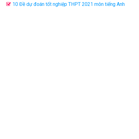
Cô Minh Trang
10 Đề dự đoán tốt nghiệp THPT 2021 môn tiếng Anh
cực hay (đủ đáp án)