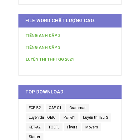
FILE WORD CHẤT LƯỢNG CAO:
TIẾNG ANH CẤP 2
TIẾNG ANH CẤP 3
LUYỆN THI THPTQG 2024
TOP DOWNLOAD:
FCE-B2
CAE-C1
Grammar
Luyện thi TOEIC
PET-B1
Luyện thi IELTS
KET-A2
TOEFL
Flyers
Movers
Starter