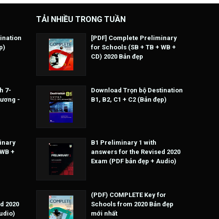
TẢI NHIỀU TRONG TUẦN
ination
[PDF] Complete Preliminary
p)
for Schools (SB + TB + WB +
CD) 2020 Bản đẹp
h 7-
Download Trọn bộ Destination
Hương -
B1, B2, C1 + C2 (Bản đẹp)
inary
B1 Preliminary 1 with
 WB +
answers for the Revised 2020
Exam (PDF bản đẹp + Audio)
(PDF) COMPLETE Key for
d 2020
Schools from 2020 Bản đẹp
udio)
mới nhất