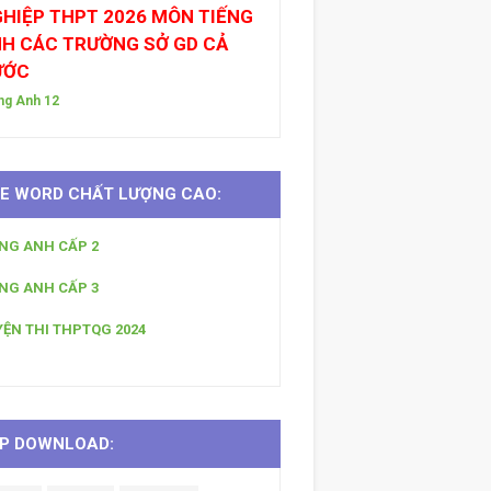
HIỆP THPT 2026 MÔN TIẾNG
H CÁC TRƯỜNG SỞ GD CẢ
ƯỚC
ng Anh 12
LE WORD CHẤT LƯỢNG CAO:
ẾNG ANH CẤP 2
ẾNG ANH CẤP 3
YỆN THI THPTQG 2024
P DOWNLOAD: