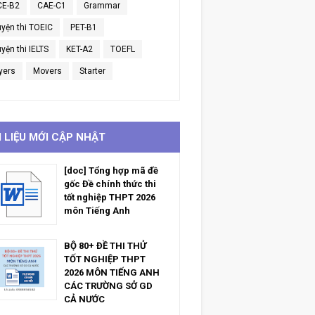
CE-B2
CAE-C1
Grammar
uyện thi TOEIC
PET-B1
yện thi IELTS
KET-A2
TOEFL
yers
Movers
Starter
I LIỆU MỚI CẬP NHẬT
[doc] Tổng hợp mã đề
gốc Đề chính thức thi
tốt nghiệp THPT 2026
môn Tiếng Anh
BỘ 80+ ĐỀ THI THỬ
TỐT NGHIỆP THPT
2026 MÔN TIẾNG ANH
CÁC TRƯỜNG SỞ GD
CẢ NƯỚC