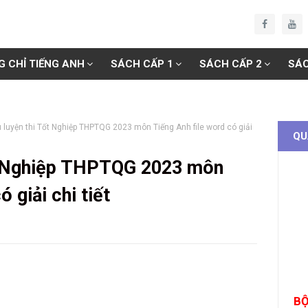
G CHỈ TIẾNG ANH
SÁCH CẤP 1
SÁCH CẤP 2
SÁC
ệu luyện thi Tốt Nghiệp THPTQG 2023 môn Tiếng Anh file word có giải
QU
Tốt Nghiệp THPTQG 2023 môn
 giải chi tiết
BỘ