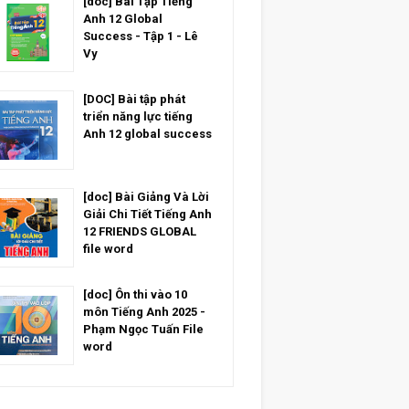
[doc] Bài Tập Tiếng
Anh 12 Global
Success - Tập 1 - Lê
Vy
[DOC] Bài tập phát
triển năng lực tiếng
Anh 12 global success
[doc] Bài Giảng Và Lời
Giải Chi Tiết Tiếng Anh
12 FRIENDS GLOBAL
file word
[doc] Ôn thi vào 10
môn Tiếng Anh 2025 -
Phạm Ngọc Tuấn File
word