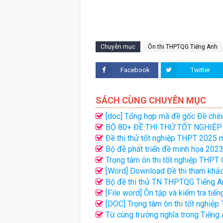
Chuyên mục
Ôn thi THPTQG Tiếng Anh
Facebook
Twitter
SÁCH CÙNG CHUYÊN MỤC
[doc] Tổng hợp mã đề gốc Đề chín
BỘ 80+ ĐỀ THI THỬ TỐT NGHIỆ
CẢ NƯỚC
Đề thi thử tốt nghiệp THPT 2025 m
chi tiết
Bộ đề phát triển đề minh họa 2023 
Trọng tâm ôn thi tốt nghiệp THPT 
[Word] Download Đề thi tham khả
Bộ đề thi thử TN THPTQG Tiếng An
[File word] Ôn tập và kiểm tra tiến
[DOC] Trọng tâm ôn thi tốt nghiệ
Từ cùng trường nghĩa trong Tiếng 