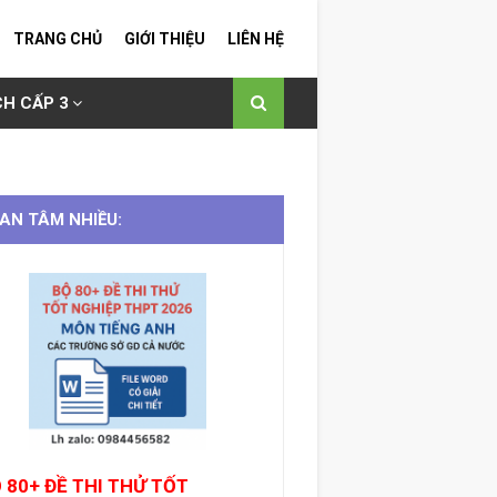
TRANG CHỦ
GIỚI THIỆU
LIÊN HỆ
H CẤP 3
AN TÂM NHIỀU:
 80+ ĐỀ THI THỬ TỐT