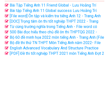
Bài Tập Tiếng Anh 11 Friend Global - Lưu Hoằng Trí
(File Word có đáp án)
Bài tập Tiếng Anh 11 Global success Lưu Hoằng Trí
(File word có đáp án)
[File word] Ôn tập và kiểm tra tiếng Anh 12 - Trang Anh
(Tập 1, 2)
[DOC] Trọng tâm ôn thi tốt nghiệp THPT 2022 - Trang
Anh
Từ cùng trường nghĩa trong Tiếng Anh - File word có
đáp án
500 Bài đọc hiểu theo chủ đề ôn thi THPTQG 2022 -
File word có giải chi tiết
Bộ 60 đề minh họa 2022 môn tiếng Anh - Trang Anh (File
word có giải chi tiết)
Bộ đề thi thử TN THPT Môn Tiếng Anh năm 2022- File
word có giải chi tiết
English Advanced Vocabulary And Structure Practice
(Bản full key - 230p)
[PDF] Đề thi tốt nghiệp THPT 2021 môn Tiếng Anh Đợt 2
(Mã đề 411)