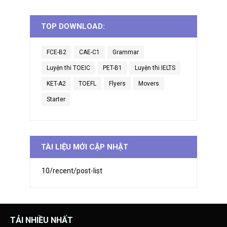
TOP DOWNLOAD:
FCE-B2
CAE-C1
Grammar
Luyện thi TOEIC
PET-B1
Luyện thi IELTS
KET-A2
TOEFL
Flyers
Movers
Starter
TÀI LIỆU MỚI CẬP NHẬT
10/recent/post-list
TẢI NHIỀU NHẤT