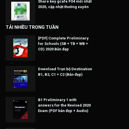
Share key gcafe FO4 mới nhất
2020, cập nhật thường xuyên
TẢI NHIỀU TRONG TUẦN
[PDF] Complete Preliminary
for Schools (SB + TB + WB +
CD) 2020 Bản đẹp
Download Trọn bộ Destination
B1, B2, C1 + C2 (Bản đẹp)
B1 Preliminary 1 with
answers for the Revised 2020
Exam (PDF bản đẹp + Audio)