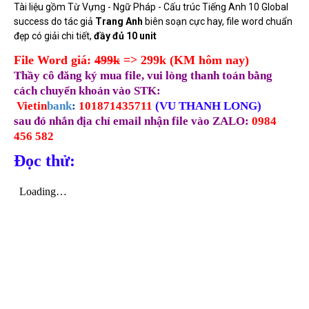
Tài liệu gồm Từ Vựng - Ngữ Pháp - Cấu trúc Tiếng Anh 10 Global
success do tác giả
Trang Anh
biên soạn cực hay, file word chuẩn
đẹp có giải chi tiết,
đầy đủ 10 unit
File Word giá:
499k
=> 299k (KM hôm nay)
Thầy cô đăng ký mua file, vui lòng thanh toán bằng
cách chuyển khoản vào STK:
Vietin
bank
:
101871435711
(
VU THANH LONG)
sau đó nhắn địa chỉ email nhận file vào
ZALO
:
0984
456 582
Đọc thử: