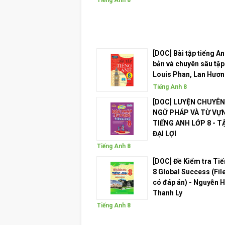
Tiếng Anh 8
[DOC] Bài tập tiếng An
bản và chuyên sâu tập 
Louis Phan, Lan Hương
Tiếng Anh 8
[DOC] LUYỆN CHUYÊN
NGỮ PHÁP VÀ TỪ VỰ
TIẾNG ANH LỚP 8 - TẬ
ĐẠI LỢI
Tiếng Anh 8
[DOC] Đề Kiểm tra Ti
8 Global Success (Fil
có đáp án) - Nguyễn 
Thanh Ly
Tiếng Anh 8