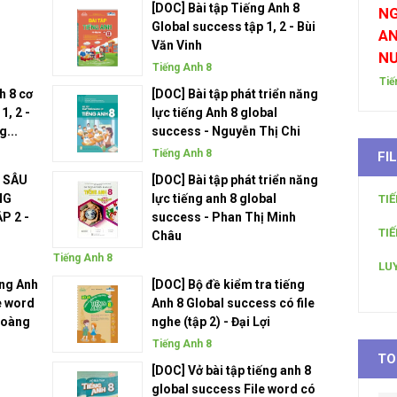
[DOC] Bài tập Tiếng Anh 8
NG
Global success tập 1, 2 - Bùi
AN
Văn Vinh
N
Tiếng Anh 8
Tiế
h 8 cơ
[DOC] Bài tập phát triển năng
1, 2 -
lực tiếng Anh 8 global
...
success - Nguyễn Thị Chi
Tiếng Anh 8
FI
 SÂU
[DOC] Bài tập phát triển năng
NG
lực tiếng anh 8 global
TI
P 2 -
success - Phan Thị Minh
TI
Châu
Tiếng Anh 8
LU
ếng Anh
[DOC] Bộ đề kiểm tra tiếng
e word
Anh 8 Global success có file
Hoàng
nghe (tập 2) - Đại Lợi
Tiếng Anh 8
TO
[DOC] Vở bài tập tiếng anh 8
global success File word có