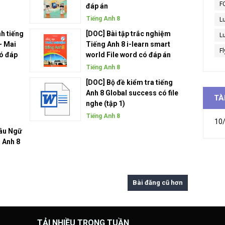
F
đáp án
Tiếng Anh 8
L
nh tiếng
[DOC] Bài tập trắc nghiệm
Lu
- Mai
Tiếng Anh 8 i-learn smart
Fl
có đáp
world File word có đáp án
Tiếng Anh 8
[DOC] Bộ đề kiểm tra tiếng
Anh 8 Global success có file
TÀ
nghe (tập 1)
Tiếng Anh 8
10/
sâu Ngữ
 Anh 8
Bài đăng cũ hơn
TẢI NHIỀU TRONG TUẦN