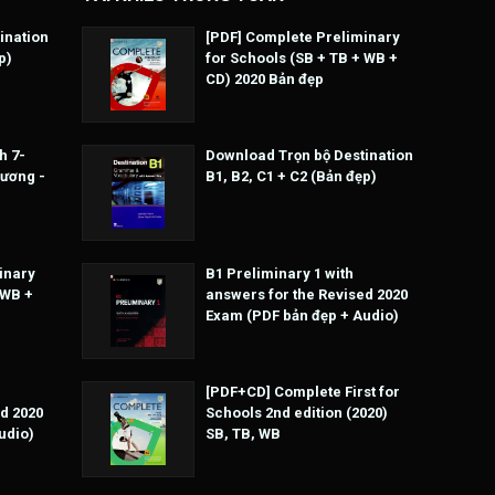
ination
[PDF] Complete Preliminary
p)
for Schools (SB + TB + WB +
CD) 2020 Bản đẹp
h 7-
Download Trọn bộ Destination
Hương -
B1, B2, C1 + C2 (Bản đẹp)
inary
B1 Preliminary 1 with
 WB +
answers for the Revised 2020
Exam (PDF bản đẹp + Audio)
[PDF+CD] Complete First for
d 2020
Schools 2nd edition (2020)
udio)
SB, TB, WB