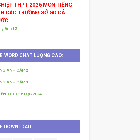
HIỆP THPT 2026 MÔN TIẾNG
H CÁC TRƯỜNG SỞ GD CẢ
ƯỚC
ng Anh 12
LE WORD CHẤT LƯỢNG CAO:
ẾNG ANH CẤP 2
ẾNG ANH CẤP 3
YỆN THI THPTQG 2024
P DOWNLOAD: