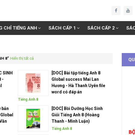
G CHỈ TIẾNG ANH
SÁCH CẤP 1
SÁCH CẤP 2
SÁC
NH 8
Hiển thị tất cả
QU
C SINH
[DOC] Bài tập tiếng Anh 8
 -
Global success Mai Lan
l
Hương - Hà Thanh Uyên file
word có đáp án
Tiếng Anh 8
ơ bản
[DOC] Bồi Dưỡng Học Sinh
 Global
Giỏi Tiếng Anh 8 (Hoàng
 Văn
Thanh - Minh Luận)
Tiếng Anh 8
BỘ