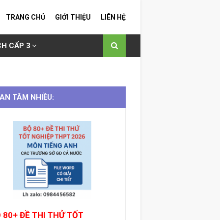
TRANG CHỦ
GIỚI THIỆU
LIÊN HỆ
H CẤP 3
AN TÂM NHIỀU:
 80+ ĐỀ THI THỬ TỐT