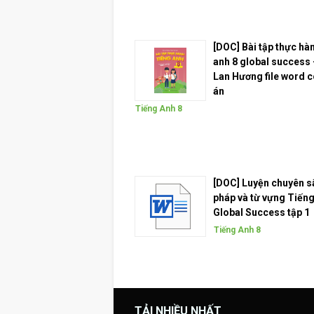
[DOC] Bài tập thực hà
anh 8 global success 
Lan Hương file word 
án
Tiếng Anh 8
[DOC] Luyện chuyên 
pháp và từ vựng Tiếng
Global Success tập 1
Tiếng Anh 8
TẢI NHIỀU NHẤT