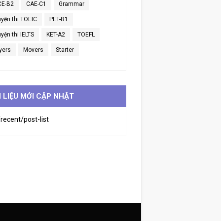
CE-B2
CAE-C1
Grammar
uyện thi TOEIC
PET-B1
yện thi IELTS
KET-A2
TOEFL
yers
Movers
Starter
I LIỆU MỚI CẬP NHẬT
recent/post-list