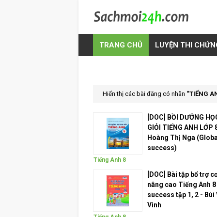
TRANG CHỦ
LUYỆN THI CHỨN
Hiển thị các bài đăng có nhãn
TIẾNG A
[DOC] BỒI DƯỠNG HỌ
GIỎI TIẾNG ANH LỚP 8
Hoàng Thị Nga (Globa
success)
Tiếng Anh 8
[DOC] Bài tập bổ trợ c
nâng cao Tiếng Anh 8
success tập 1, 2 - Bùi
Vinh