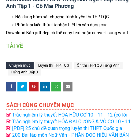
Anh Tập 1 - Cô Mai Phương
Nội dung bám sát chương trình luyện thi THPTQG
Phân loại kiến thức từ nhận biết tới vận dụng cao
Download Bản pdf đẹp có thể copy text hoặc convert sang word:
TẢI VỀ
Chuyên mục
Luyện thi THPT QG
Ôn thi THPTQG Tiếng Anh
Tiếng Anh Cấp 3
SÁCH CÙNG CHUYÊN MỤC
Trắc nghiệm lý thuyết HÓA HỮU CƠ 10 - 11 - 12 (có lời
giải)
Trắc nghiệm lý thuyết HÓA ĐẠI CƯƠNG & VÔ CƠ 10 - 11
- 12 (có lời giải)
[PDF] 25 chủ đề quan trọng luyện thi THPT Quốc gia
môn Toán
200 Bài tập môn Ngữ Văn - PHẦN ĐỌC HIỂU VĂN BẢN