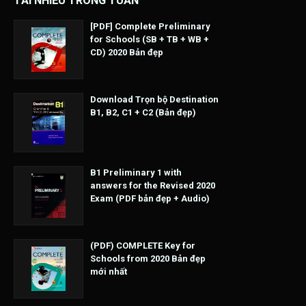
TẢI NHIỀU TRONG TUẦN
[PDF] Complete Preliminary
for Schools (SB + TB + WB +
CD) 2020 Bản đẹp
Download Trọn bộ Destination
B1, B2, C1 + C2 (Bản đẹp)
B1 Preliminary 1 with
answers for the Revised 2020
Exam (PDF bản đẹp + Audio)
(PDF) COMPLETE Key for
Schools from 2020 Bản đẹp
mới nhất