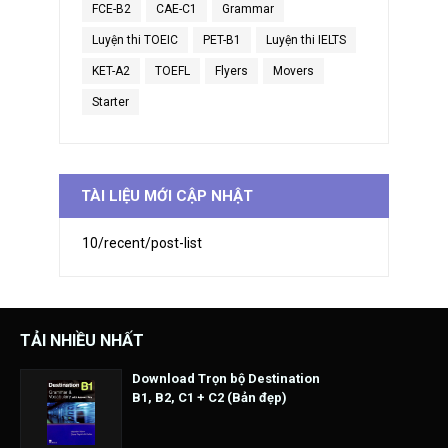
FCE-B2
CAE-C1
Grammar
Luyện thi TOEIC
PET-B1
Luyện thi IELTS
KET-A2
TOEFL
Flyers
Movers
Starter
TÀI LIỆU MỚI CẬP NHẬT
10/recent/post-list
TẢI NHIỀU NHẤT
Download Trọn bộ Destination
B1, B2, C1 + C2 (Bản đẹp)