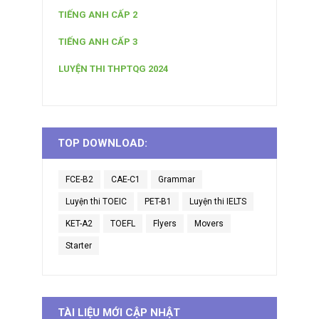
TIẾNG ANH CẤP 2
TIẾNG ANH CẤP 3
LUYỆN THI THPTQG 2024
TOP DOWNLOAD:
FCE-B2
CAE-C1
Grammar
Luyện thi TOEIC
PET-B1
Luyện thi IELTS
KET-A2
TOEFL
Flyers
Movers
Starter
TÀI LIỆU MỚI CẬP NHẬT