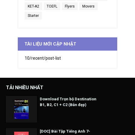
KET-A2
TOEFL
Flyers
Movers
Starter
TÀI LIỆU MỚI CẬP NHẬT
10/recent/post-list
TẢI NHIỀU NHẤT
Download Trọn bộ Destination
B1, B2, C1 + C2 (Bản đẹp)
[DOC] Bài Tập Tiếng Anh 7-