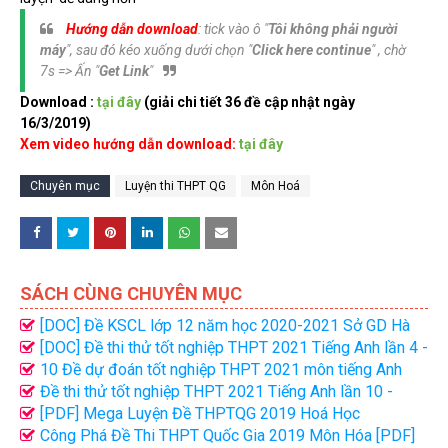
Hướng dẫn download
: tick vào ô "
Tôi không phải người
máy
", sau đó kéo xuống dưới chọn "
Click here continue
" , chờ
7s => Ấn "
Get Link
"
Download :
tại đây
(giải chi tiết 36 đề cập nhật ngày
16/3/2019)
Xem video hướng dẫn download:
tại đây
Chuyên mục
Luyện thi THPT QG
Môn Hoá
SÁCH CÙNG CHUYÊN MỤC
[DOC] Đề KSCL lớp 12 năm học 2020-2021 Sở GD Hà
Nội
[DOC] Đề thi thử tốt nghiệp THPT 2021 Tiếng Anh lần 4 -
Cô Minh Trang
10 Đề dự đoán tốt nghiệp THPT 2021 môn tiếng Anh
cực hay (đủ đáp án)
Đề thi thử tốt nghiệp THPT 2021 Tiếng Anh lần 10 -
Thầy Nguyen Tat Minh
[PDF] Mega Luyện Đề THPTQG 2019 Hoá Học
Công Phá Đề Thi THPT Quốc Gia 2019 Môn Hóa [PDF]