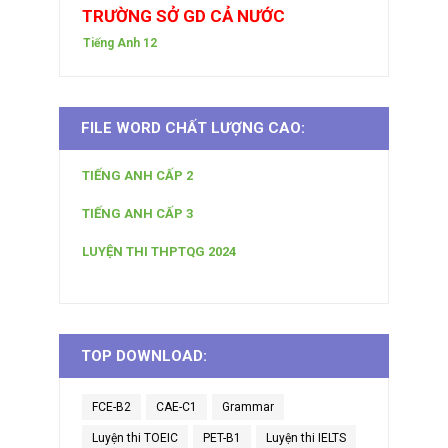
TRƯỜNG SỞ GD CẢ NƯỚC
Tiếng Anh 12
FILE WORD CHẤT LƯỢNG CAO:
TIẾNG ANH CẤP 2
TIẾNG ANH CẤP 3
LUYỆN THI THPTQG 2024
TOP DOWNLOAD:
FCE-B2
CAE-C1
Grammar
Luyện thi TOEIC
PET-B1
Luyện thi IELTS