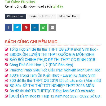
Tải Video Bài giảng
Xem hướng dẫn download sách
tại đây
Chuyên mục
Luyện thi THPT QG
Môn Sinh Học
SÁCH CÙNG CHUYÊN MỤC
Tổng Hợp 24 đề thi thử THPT QG 2019 môn Sinh học -
Có Đáp án chi tiết
EBOOK ÔN LUYỆN THI THPT QUỐC GIA MÔN SINH
HỌC - THẦY THỊNH NAM
BẢO BỐI CHINH PHỤC ĐỀ THI THPT QG SINH 2018
THẦY THỊNH NAM
Công Phá Sinh Học 1, 2 (PDF Bản đẹp)
Phương Pháp Siêu Tốc Giải Trắc Nghiệm Môn Sinh Học
Tập 1, 2 (PDF)
100% Trọng Tâm Ôn Kiến Thức - Luyện Kỹ Năng Sinh
Học 12 (PDF Bản Đẹp)
200 đề thi thử THPT QG 2019 tất cả các môn (Mới nhất)
- Có Giải chi tiết
BỘ 80+ ĐỀ THI THỬ TỐT NGHIỆP THPT 2026 MÔN
TIẾNG ANH CÁC TRƯỜNG SỞ GD CẢ NƯỚC
Bộ đề thi thử TN THPTQG Tiếng Anh Sở GD cả nước
2023 File word có giải chi tiết
[DOC] Đề thi học kì 1 lớp 12 năm học 2021-2022 Sở GD
Bắc Giang