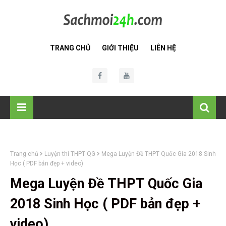
TRANG CHỦ
GIỚI THIỆU
LIÊN HỆ
Trang chủ
Luyện thi THPT QG
Mega Luyện Đề THPT Quốc Gia 2018 Sinh
Học ( PDF bản đẹp + video)
Mega Luyện Đề THPT Quốc Gia
2018 Sinh Học ( PDF bản đẹp +
video)