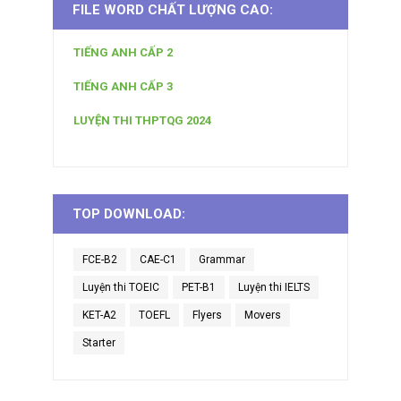
FILE WORD CHẤT LƯỢNG CAO:
TIẾNG ANH CẤP 2
TIẾNG ANH CẤP 3
LUYỆN THI THPTQG 2024
TOP DOWNLOAD:
FCE-B2
CAE-C1
Grammar
Luyện thi TOEIC
PET-B1
Luyện thi IELTS
KET-A2
TOEFL
Flyers
Movers
Starter