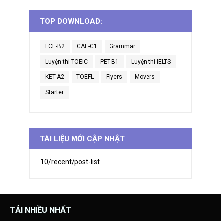
TOP DOWNLOAD:
FCE-B2
CAE-C1
Grammar
Luyện thi TOEIC
PET-B1
Luyện thi IELTS
KET-A2
TOEFL
Flyers
Movers
Starter
TÀI LIỆU MỚI CẬP NHẬT
10/recent/post-list
TẢI NHIỀU NHẤT