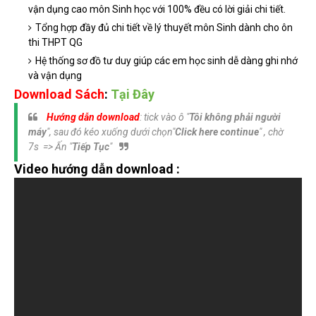
vận dụng cao môn Sinh học với 100% đều có lời giải chi tiết.
Tổng hợp đầy đủ chi tiết về lý thuyết môn Sinh dành cho ôn
thi THPT QG
Hệ thống sơ đồ tư duy giúp các em học sinh dễ dàng ghi nhớ
và vận dụng
Download Sách
:
Tại Đây
Hướng dẫn download
: tick vào ô "
Tôi không phải người
máy
", sau đó kéo xuống dưới chọn"
Click here continue
" , chờ
7s => Ấn "
Tiếp Tục
"
Video hướng dẫn download :