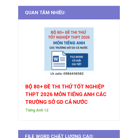
QUAN TÂM NHIỀU:
BỘ 80+ ĐỀ THI THỬ TỐT NGHIỆP
THPT 2026 MÔN TIẾNG ANH CÁC
TRƯỜNG SỞ GD CẢ NƯỚC
Tiếng Anh 12
FILE WORD CHẤT LƯỢNG CAO: