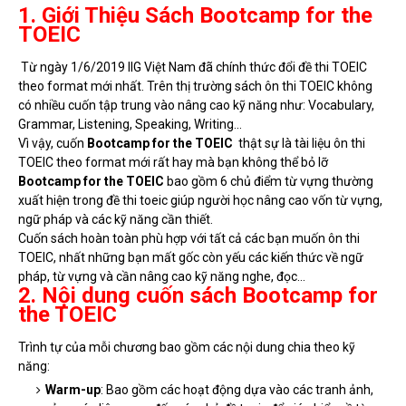
1. Giới Thiệu Sách Bootcamp for the
TOEIC
Từ ngày 1/6/2019 IIG Việt Nam đã chính thức đổi đề thi TOEIC
theo format mới nhất. Trên thị trường sách ôn thi TOEIC không
có nhiều cuốn tập trung vào nâng cao kỹ năng như: Vocabulary,
Grammar, Listening, Speaking, Writing...
Vì vậy, cuốn
Bootcamp for the TOEIC
thật sự là tài liệu ôn thi
TOEIC theo format mới rất hay mà bạn không thể bỏ lỡ
Bootcamp for the TOEIC
bao gồm 6 chủ điểm từ vựng thường
xuất hiện trong đề thi toeic giúp người học nâng cao vốn từ vựng,
ngữ pháp và các kỹ năng cần thiết.
Cuốn sách hoàn toàn phù hợp với tất cả các bạn muốn ôn thi
TOEIC, nhất những bạn mất gốc còn yếu các kiến thức về ngữ
pháp, từ vựng và cần nâng cao kỹ năng nghe, đọc...
2. Nội dung cuốn sách Bootcamp for
the TOEIC
Trình tự của mỗi chương bao gồm các nội dung chia theo kỹ
năng:
Warm-up
: Bao gồm các hoạt động dựa vào các tranh ảnh,