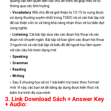
quảng cáo liên quan đến các chủ đề toeic để giúp hiểu về từ
thông qua các tình huống
Vocabulary
: Mỗi chủ đề sẽ giới thiệu từ 13-15 từ vựng được
sử dụng thường xuyên nhất trong TOEIC và có các bài tập nối
để cải thiện vốn từ và tăng khả năng nhận thức về từ/diễn đạt
cùng nghĩa
Listening:
Cái bài tập dựa vào các đoạn hội thoại và các
đoạn nói chuyến ngắn. Bài tập sẽ bao gồm các đoạn hội thoại
3 người nói và các bài tập về biểu đồ để người học làm quen
với các câu hỏi toeic dạng mới
Speaking
Grammar
Reading
Writing
Sau 3 chương học sẽ có 1 bài kiểm tra toeic theo format
mới. Vì vậy, các bạn sẽ dễ dàng áp dụng được kiến thức và
kiểm tra trình độ của mình.
3. Link Download Sách + Answer Key
+ Audio: