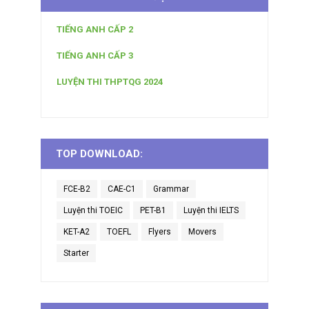
TIẾNG ANH CẤP 2
TIẾNG ANH CẤP 3
LUYỆN THI THPTQG 2024
TOP DOWNLOAD:
FCE-B2
CAE-C1
Grammar
Luyện thi TOEIC
PET-B1
Luyện thi IELTS
KET-A2
TOEFL
Flyers
Movers
Starter