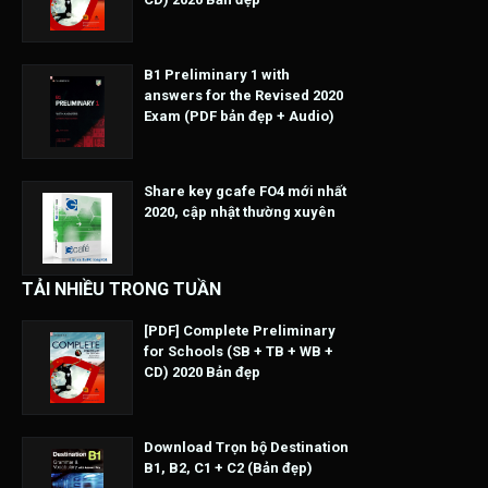
B1 Preliminary 1 with
answers for the Revised 2020
Exam (PDF bản đẹp + Audio)
Share key gcafe FO4 mới nhất
2020, cập nhật thường xuyên
TẢI NHIỀU TRONG TUẦN
[PDF] Complete Preliminary
for Schools (SB + TB + WB +
CD) 2020 Bản đẹp
Download Trọn bộ Destination
B1, B2, C1 + C2 (Bản đẹp)