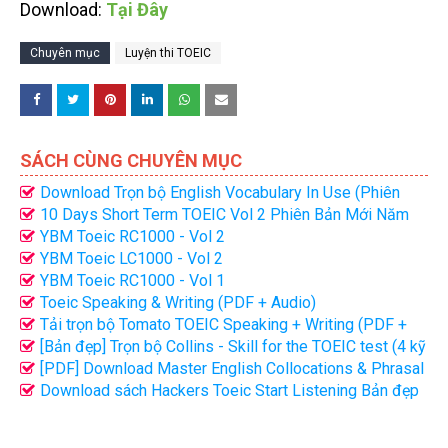
Download:
Tại Đây
Chuyên mục
Luyện thi TOEIC
SÁCH CÙNG CHUYÊN MỤC
Download Trọn bộ English Vocabulary In Use (Phiên
Bản Đẹp Mới Nhất)
10 Days Short Term TOEIC Vol 2 Phiên Bản Mới Năm
2021 (PDF + Audio)
YBM Toeic RC1000 - Vol 2
YBM Toeic LC1000 - Vol 2
YBM Toeic RC1000 - Vol 1
Toeic Speaking & Writing (PDF + Audio)
Tải trọn bộ Tomato TOEIC Speaking + Writing (PDF +
Audio)
[Bản đẹp] Trọn bộ Collins - Skill for the TOEIC test (4 kỹ
năng)
[PDF] Download Master English Collocations & Phrasal
Verbs (bản đẹp)
Download sách Hackers Toeic Start Listening Bản đẹp
(PDF + Audio)