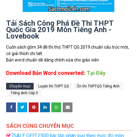
Tải Sách Công Phá Đề Thi THPT
Quốc Gia 2019 Môn Tiếng Anh -
Lovebook
Cuốn sách gồm 34 đề thi thử THPT QG 2019 chuẩn cấu trúc mới,
có giải thích chi tiết
Bản word chuẩn dễ dàng chỉnh sửa cho giáo viên
Download Bản Word converted:
Tại Đây
Chuyên mục
Luyện thi THPT QG
Ôn thi THPTQG Tiếng Anh
Tiếng Anh Cấp 3
SÁCH CÙNG CHUYÊN MỤC
[SALE OFF] 2500 bài tập phân loại theo mức độ môn