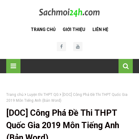
TRANG CHỦ
GIỚI THIỆU
LIÊN HỆ
Trang chủ
Luyện thi THPT QG
[DOC] Công Phá Đề Thi THPT Quốc Gia
2019 Môn Tiếng Anh (Bản Word)
[DOC] Công Phá Đề Thi THPT
Quốc Gia 2019 Môn Tiếng Anh
(Bản Word)