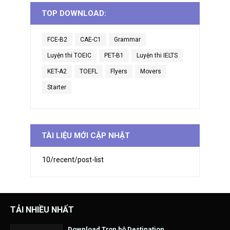
TOP DOWNLOAD:
FCE-B2
CAE-C1
Grammar
Luyện thi TOEIC
PET-B1
Luyện thi IELTS
KET-A2
TOEFL
Flyers
Movers
Starter
TÀI LIỆU MỚI CẬP NHẬT
10/recent/post-list
TẢI NHIỀU NHẤT
Download Trọn bộ Destination