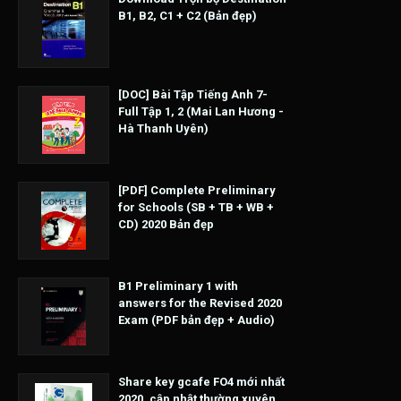
B1, B2, C1 + C2 (Bản đẹp)
[DOC] Bài Tập Tiếng Anh 7-
Full Tập 1, 2 (Mai Lan Hương -
Hà Thanh Uyên)
[PDF] Complete Preliminary
for Schools (SB + TB + WB +
CD) 2020 Bản đẹp
B1 Preliminary 1 with
answers for the Revised 2020
Exam (PDF bản đẹp + Audio)
Share key gcafe FO4 mới nhất
2020, cập nhật thường xuyên