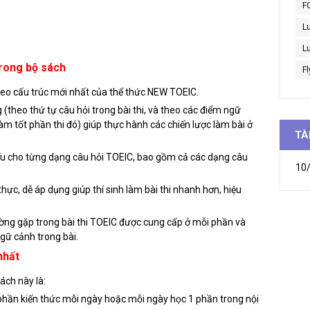
F
L
Lu
trong bộ sách
Fl
heo cấu trúc mới nhất của thể thức NEW TOEIC.
 (theo thứ tự câu hỏi trong bài thi, và theo các điểm ngữ
m tốt phần thi đó) giúp thực hành các chiến lược làm bài ở
TÀ
 hiểu cho từng dạng câu hỏi TOEIC, bao gồm cả các dạng câu
10/
thực, dễ áp dụng giúp thí sinh làm bài thi nhanh hơn, hiệu
ờng gặp trong bài thi TOEIC được cung cấp ở mỗi phần và
ngữ cảnh trong bài.
nhất
ách này là:
phần kiến thức mỗi ngày hoặc mỗi ngày học 1 phần trong nội