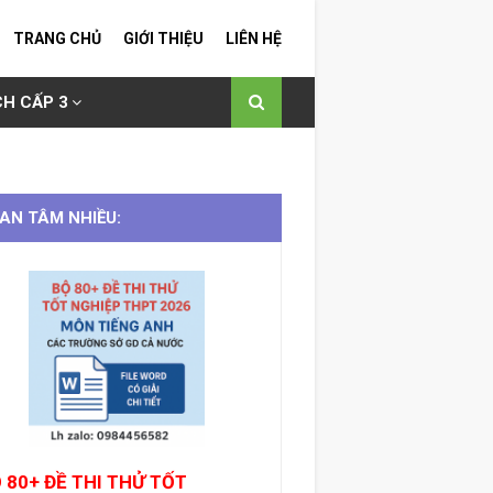
TRANG CHỦ
GIỚI THIỆU
LIÊN HỆ
H CẤP 3
AN TÂM NHIỀU:
 80+ ĐỀ THI THỬ TỐT