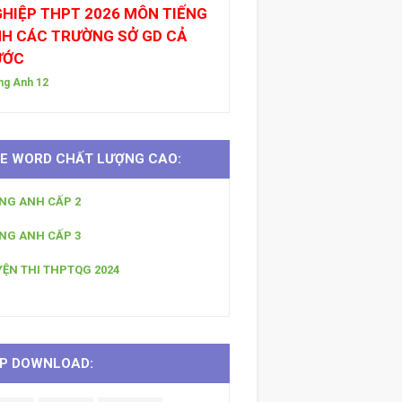
HIỆP THPT 2026 MÔN TIẾNG
H CÁC TRƯỜNG SỞ GD CẢ
ƯỚC
ng Anh 12
LE WORD CHẤT LƯỢNG CAO:
ẾNG ANH CẤP 2
ẾNG ANH CẤP 3
YỆN THI THPTQG 2024
P DOWNLOAD: