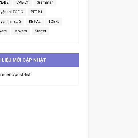
CE-B2
CAE-C1
Grammar
uyện thi TOEIC
PET-B1
yện thi IELTS
KET-A2
TOEFL
yers
Movers
Starter
I LIỆU MỚI CẬP NHẬT
recent/post-list