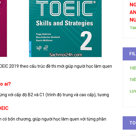
NG
AN
N
Tiế
FI
TOEIC 2019 theo cấu trúc đề thi mới giúp người học làm quen
TI
TI
o ai?
LU
ng với cấp độ B2 và C1 (trình độ trung và cao cấp), tương
OEIC
 có bốn chương, giúp người học làm quen với từng phần
TO