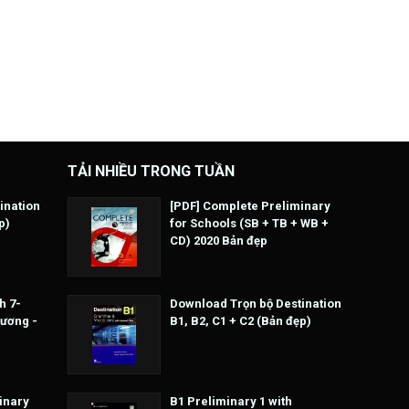
TẢI NHIỀU TRONG TUẦN
ination
[PDF] Complete Preliminary
p)
for Schools (SB + TB + WB +
CD) 2020 Bản đẹp
h 7-
Download Trọn bộ Destination
Hương -
B1, B2, C1 + C2 (Bản đẹp)
inary
B1 Preliminary 1 with