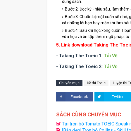
dung sách.
Bước 2: Đọc kỹ - hiểu sâu, làm thêm 
Bước 3: Chuẩn bị một cuốn sổ nhỏ, g
cả những lỗi bạn hay mắc khi làm bài t
Bước 4: Sau khi học xong cuốn 1 bạn
vừa học và ôn tập thêm ngữ pháp, từ v
5. Link download Taking The Toeic
- Taking The Toeic 1:
Tải Về
- Taking The Toeic 2:
Tải Về
Chuyên mục
Đề thi Toeic
Luyện thi 
Facebook
Twitter
SÁCH CÙNG CHUYÊN MỤC
Tải trọn bộ Tomato TOEIC Speakin
[Bản đẹp] Trọn bộ Collins - Skill f