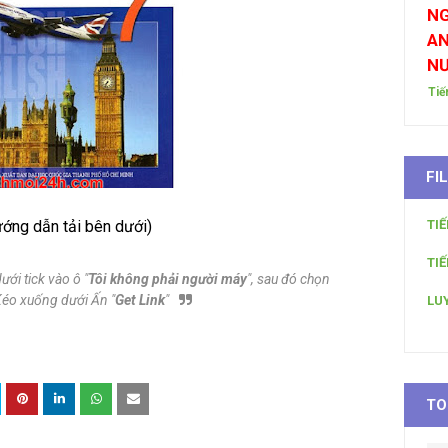
NG
AN
N
Tiế
FI
TI
ướng dẫn tải bên dưới)
TI
ưới tick vào ô "
Tôi không phải người máy
", sau đó chọn
Kéo xuống dưới Ấn "
Get Link
"
LU
TO