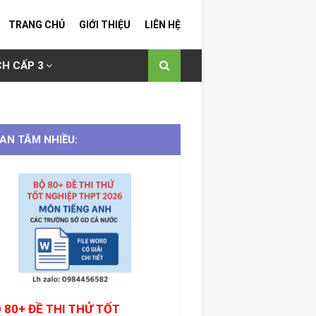
TRANG CHỦ
GIỚI THIỆU
LIÊN HỆ
H CẤP 3
AN TÂM NHIỀU:
 80+ ĐỀ THI THỬ TỐT