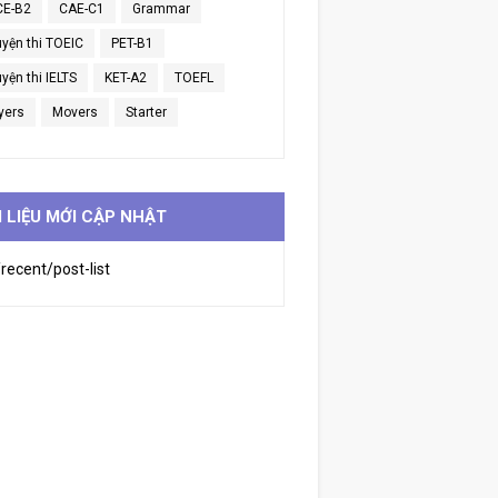
CE-B2
CAE-C1
Grammar
uyện thi TOEIC
PET-B1
yện thi IELTS
KET-A2
TOEFL
yers
Movers
Starter
I LIỆU MỚI CẬP NHẬT
recent/post-list