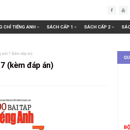
G CHỈ TIẾNG ANH
SÁCH CẤP 1
SÁCH CẤP 2
SÁC
ng anh 7 (kèm đáp án)
QU
h 7 (kèm đáp án)
BỘ