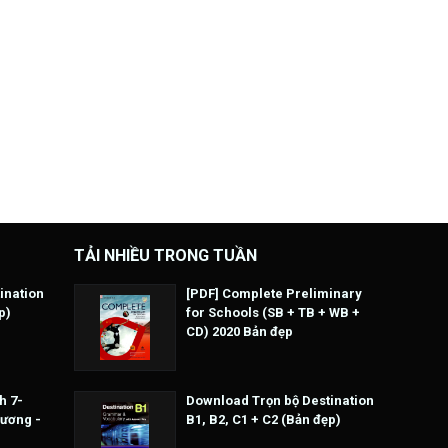
TẢI NHIỀU TRONG TUẦN
ination
[PDF] Complete Preliminary
p)
for Schools (SB + TB + WB +
CD) 2020 Bản đẹp
h 7-
Download Trọn bộ Destination
Hương -
B1, B2, C1 + C2 (Bản đẹp)