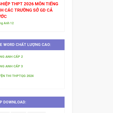
HIỆP THPT 2026 MÔN TIẾNG
H CÁC TRƯỜNG SỞ GD CẢ
ƯỚC
ng Anh 12
LE WORD CHẤT LƯỢNG CAO:
ẾNG ANH CẤP 2
ẾNG ANH CẤP 3
YỆN THI THPTQG 2024
P DOWNLOAD: