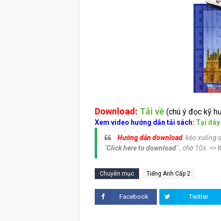
Download:
Tải về
(chú ý đọc kỹ h
Xem video hướng dẫn tải sách:
Tại đây
Hướng dẫn download
: kéo xuống d
"
Click here to download
" , chờ 10s => 
Chuyên mục
Tiếng Anh Cấp 2
Facebook
Twitter