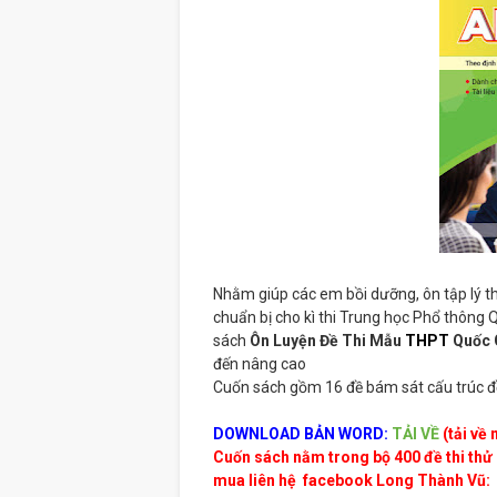
Nhằm giúp các em bồi dưỡng, ôn tập lý t
chuẩn bị cho kì thi Trung học Phổ thông Q
sách
Ôn Luyện Đề Thi Mẫu
THPT
Quốc 
đến nâng cao
Cuốn sách gồm 16 đề bám sát cấu trúc đề 
DOWNLOAD BẢN WORD:
TẢI VỀ
(tải về 
Cuốn sách nằm trong bộ 400 đề thi thử 
mua liên hệ
facebook Long Thành Vũ: