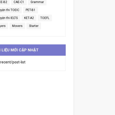
CE-B2
CAE-C1
Grammar
uyện thi TOEIC
PET-B1
yện thi IELTS
KET-A2
TOEFL
yers
Movers
Starter
I LIỆU MỚI CẬP NHẬT
recent/post-list