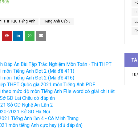
i1905
F
L
hi THPTQG Tiếng Anh
Tiếng Anh Cấp 3
Lu
Fl
TÀ
h Đáp Án Bài Tập Trắc Nghiệm Môn Toán - Thi THPT
1 môn Tiếng Anh Đợt 2 (Mã đề 411)
10/
1 môn Tiếng Anh Đợt 2 (Mã đề 416)
ghiệp THPT Quốc gia 2021 môn Tiếng Anh PDF
 theo mức độ môn Tiếng Anh FIle word có giải chi tiết
 Sở GD Lai Châu có đáp án
21 Sở GD Nghệ An Lần 2
020-2021 Sở GD Hà Nội
2021 Tiếng Anh lần 4 - Cô Minh Trang
021 môn tiếng Anh cực hay (đủ đáp án)