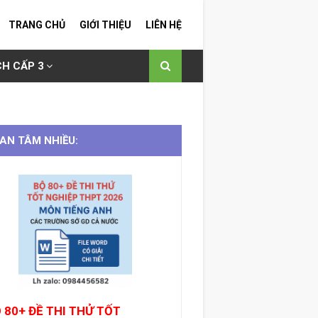
TRANG CHỦ
GIỚI THIỆU
LIÊN HỆ
H CẤP 3
AN TÂM NHIỀU:
 80+ ĐỀ THI THỬ TỐT