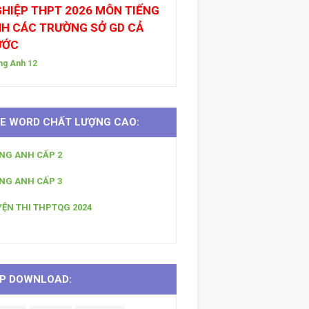
HIỆP THPT 2026 MÔN TIẾNG
H CÁC TRƯỜNG SỞ GD CẢ
ƯỚC
ng Anh 12
LE WORD CHẤT LƯỢNG CAO:
ẾNG ANH CẤP 2
ẾNG ANH CẤP 3
YỆN THI THPTQG 2024
P DOWNLOAD: