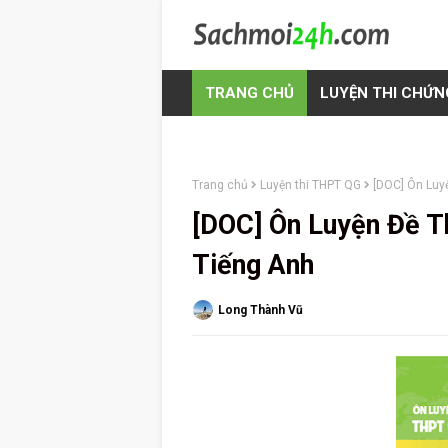
TRANG CHỦ
LUYỆN THI CHỨN
Trang chủ
Luyện thi THPT QG
[DOC] Ôn Luy
[DOC] Ôn Luyện Đề 
Tiếng Anh
Long Thành Vũ