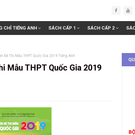
G CHỈ TIẾNG ANH
SÁCH CẤP 1
SÁCH CẤP 2
SÁC
ện Đề Thi Mẫu THPT Quốc Gia 2019 Tiếng Anh
QU
Thi Mẫu THPT Quốc Gia 2019
BỘ