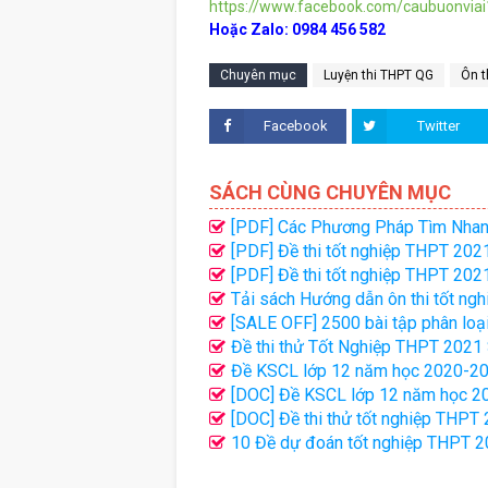
https://www.facebook.com/caubuonvia
Hoặc Zalo: 0984 456 582
Chuyên mục
Luyện thi THPT QG
Ôn t
Facebook
Twitter
SÁCH CÙNG CHUYÊN MỤC
[PDF] Các Phương Pháp Tìm Nhan
[PDF] Đề thi tốt nghiệp THPT 202
[PDF] Đề thi tốt nghiệp THPT 202
Tải sách Hướng dẫn ôn thi tốt n
[SALE OFF] 2500 bài tập phân loại
Đề thi thử Tốt Nghiệp THPT 2021
Đề KSCL lớp 12 năm học 2020-20
[DOC] Đề KSCL lớp 12 năm học 2
[DOC] Đề thi thử tốt nghiệp THPT 
10 Đề dự đoán tốt nghiệp THPT 2