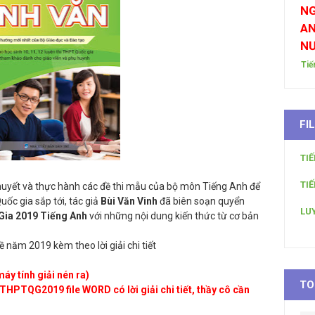
NG
AN
N
Tiế
FI
TI
TI
huyết và thực hành các đề thi mẫu của bộ môn Tiếng Anh để
uốc gia sắp tới, tác giả
Bùi Văn Vinh
đã biên soạn quyển
LU
Gia 2019
Tiếng Anh
với những nội dung kiến thức từ cơ bản
năm 2019 kèm theo lời giải chi tiết
máy tính giải nén ra)
TO
THPTQG2019 file WORD có lời giải chi tiết, thầy cô cần