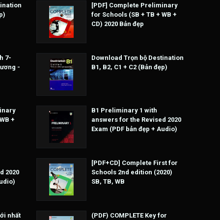
ination
[PDF] Complete Preliminary
p)
for Schools (SB + TB + WB +
CD) 2020 Bản đẹp
h 7-
Download Trọn bộ Destination
Hương -
B1, B2, C1 + C2 (Bản đẹp)
inary
B1 Preliminary 1 with
 WB +
answers for the Revised 2020
Exam (PDF bản đẹp + Audio)
[PDF+CD] Complete First for
d 2020
Schools 2nd edition (2020)
udio)
SB, TB, WB
ới nhất
(PDF) COMPLETE Key for