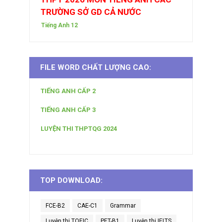
TRƯỜNG SỞ GD CẢ NƯỚC
Tiếng Anh 12
FILE WORD CHẤT LƯỢNG CAO:
TIẾNG ANH CẤP 2
TIẾNG ANH CẤP 3
LUYỆN THI THPTQG 2024
TOP DOWNLOAD:
FCE-B2
CAE-C1
Grammar
Luyện thi TOEIC
PET-B1
Luyện thi IELTS