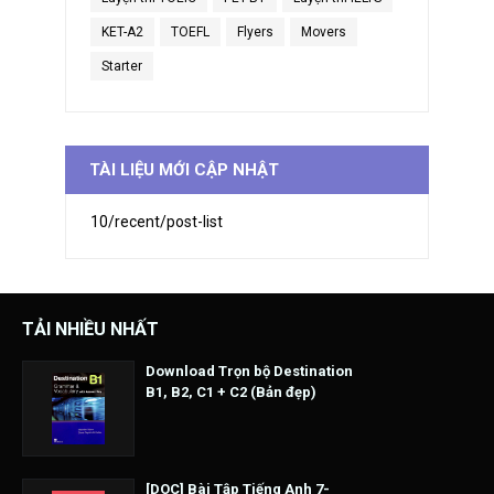
KET-A2
TOEFL
Flyers
Movers
Starter
TÀI LIỆU MỚI CẬP NHẬT
10/recent/post-list
TẢI NHIỀU NHẤT
Download Trọn bộ Destination
B1, B2, C1 + C2 (Bản đẹp)
[DOC] Bài Tập Tiếng Anh 7-