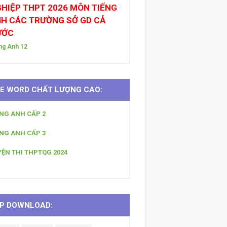
HIỆP THPT 2026 MÔN TIẾNG
H CÁC TRƯỜNG SỞ GD CẢ
ƯỚC
ng Anh 12
LE WORD CHẤT LƯỢNG CAO:
ẾNG ANH CẤP 2
ẾNG ANH CẤP 3
YỆN THI THPTQG 2024
P DOWNLOAD: