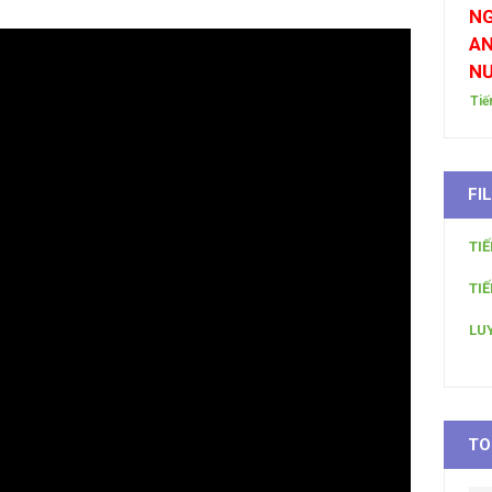
NG
AN
N
Tiế
FI
TI
TI
LU
TO