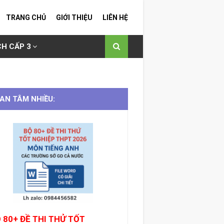
TRANG CHỦ
GIỚI THIỆU
LIÊN HỆ
H CẤP 3
AN TÂM NHIỀU:
 80+ ĐỀ THI THỬ TỐT