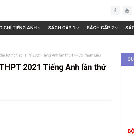
G CHỈ TIẾNG ANH
SÁCH CẤP 1
SÁCH CẤP 2
SÁC
 thử tốt nghiệp THPT 2021 Tiếng Anh lần thứ 14 - Cô Phạm Liễu
QU
p THPT 2021 Tiếng Anh lần thứ
BỘ