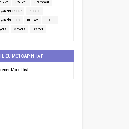
CE-B2
CAE-C1
Grammar
uyện thi TOEIC
PET-B1
yện thi IELTS
KET-A2
TOEFL
yers
Movers
Starter
I LIỆU MỚI CẬP NHẬT
recent/post-list