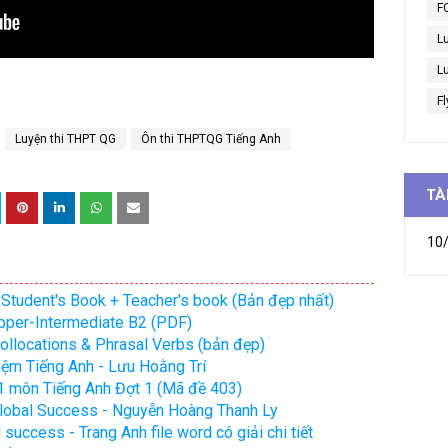
F
L
Lu
Fl
Luyện thi THPT QG
Ôn thi THPTQG Tiếng Anh
TÀ
10/
Student's Book + Teacher's book (Bản đẹp nhất)
pper-Intermediate B2 (PDF)
llocations & Phrasal Verbs (bản đẹp)
iệm Tiếng Anh - Lưu Hoằng Trí
1 môn Tiếng Anh Đợt 1 (Mã đề 403)
Global Success - Nguyễn Hoàng Thanh Ly
success - Trang Anh file word có giải chi tiết