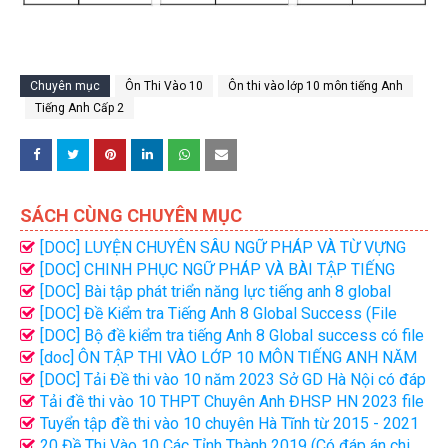
Chuyên mục
Ôn Thi Vào 10
Ôn thi vào lớp 10 môn tiếng Anh
Tiếng Anh Cấp 2
SÁCH CÙNG CHUYÊN MỤC
[DOC] LUYỆN CHUYÊN SÂU NGỮ PHÁP VÀ TỪ VỰNG
TIẾNG ANH LỚP 8 - TẬP 2 - ĐẠI LỢI
[DOC] CHINH PHỤC NGỮ PHÁP VÀ BÀI TẬP TIẾNG
ANH LỚP 7 - TẬP 1 + 2 (Có đáp án)
[DOC] Bài tập phát triển năng lực tiếng anh 8 global
success - Phan Thị Minh Châu
[DOC] Đề Kiểm tra Tiếng Anh 8 Global Success (File
word có đáp án) - Nguyễn Hoàng Thanh Ly
[DOC] Bộ đề kiểm tra tiếng Anh 8 Global success có file
nghe (tập 2) - Đại Lợi
[doc] ÔN TẬP THI VÀO LỚP 10 MÔN TIẾNG ANH NĂM
2025-2026 NGUYỄN THỊ CHI
[DOC] Tải Đề thi vào 10 năm 2023 Sở GD Hà Nội có đáp
án
Tải đề thi vào 10 THPT Chuyên Anh ĐHSP HN 2023 file
word có đáp án
Tuyển tập đề thi vào 10 chuyên Hà Tĩnh từ 2015 - 2021
Tiếng Anh (Word + key)
20 Đề Thi Vào 10 Các Tỉnh Thành 2019 (Có đáp án chi