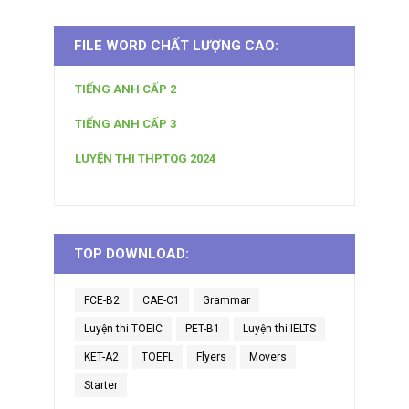
FILE WORD CHẤT LƯỢNG CAO:
TIẾNG ANH CẤP 2
TIẾNG ANH CẤP 3
LUYỆN THI THPTQG 2024
TOP DOWNLOAD:
FCE-B2
CAE-C1
Grammar
Luyện thi TOEIC
PET-B1
Luyện thi IELTS
KET-A2
TOEFL
Flyers
Movers
Starter