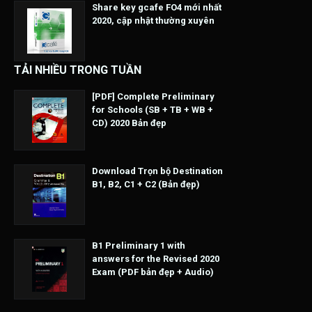
Share key gcafe FO4 mới nhất
2020, cập nhật thường xuyên
TẢI NHIỀU TRONG TUẦN
[PDF] Complete Preliminary
for Schools (SB + TB + WB +
CD) 2020 Bản đẹp
Download Trọn bộ Destination
B1, B2, C1 + C2 (Bản đẹp)
B1 Preliminary 1 with
answers for the Revised 2020
Exam (PDF bản đẹp + Audio)