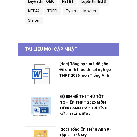
Luyện thi TOEIC
PET-B1
Luyện thi IELTS
KET-A2
TOEFL
Flyers
Movers
Starter
TÀI LIỆU MỚI CẬP NHẬT
[doc] Tổng hợp mã đề gốc
Đề chính thức thi tốt nghiệp
THPT 2026 môn Tiếng Anh
BỘ 80+ ĐỀ THI THỬ TỐT
NGHIỆP THPT 2026 MÔN
TIẾNG ANH CÁC TRƯỜNG
SỞ GD CẢ NƯỚC
[doc] Tổng Ôn Tiếng Anh 9 -
Tập 2 - Trà My