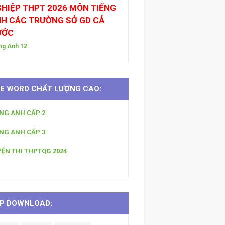
HIỆP THPT 2026 MÔN TIẾNG
H CÁC TRƯỜNG SỞ GD CẢ
ƯỚC
ng Anh 12
LE WORD CHẤT LƯỢNG CAO:
ẾNG ANH CẤP 2
ẾNG ANH CẤP 3
YỆN THI THPTQG 2024
P DOWNLOAD: