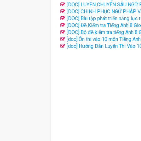
Thị Thu Huế
[DOC] LUYỆN CHUYÊN SÂU NGỮ P
LỢI
[DOC] CHINH PHỤC NGỮ PHÁP VÀ 
[DOC] Bài tập phát triển năng lực
[DOC] Đề Kiểm tra Tiếng Anh 8 Gl
Thanh Ly
[DOC] Bộ đề kiểm tra tiếng Anh 8 G
[doc] Ôn thi vào 10 môn Tiếng An
[doc] Hướng Dẫn Luyện Thi Vào 