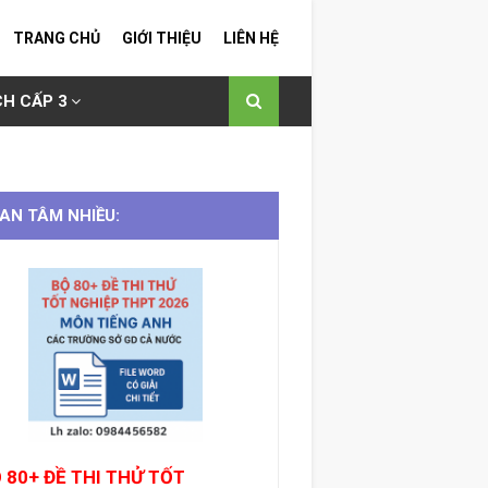
TRANG CHỦ
GIỚI THIỆU
LIÊN HỆ
H CẤP 3
AN TÂM NHIỀU:
 80+ ĐỀ THI THỬ TỐT