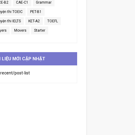
CE-B2
CAE-C1
Grammar
uyện thi TOEIC
PET-B1
yện thi IELTS
KET-A2
TOEFL
yers
Movers
Starter
I LIỆU MỚI CẬP NHẬT
recent/post-list