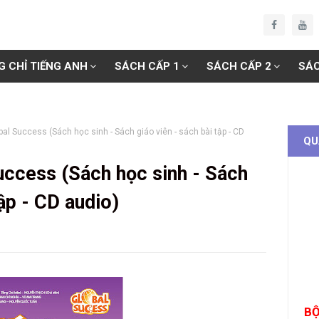
G CHỈ TIẾNG ANH
SÁCH CẤP 1
SÁCH CẤP 2
SÁC
bal Success (Sách học sinh - Sách giáo viên - sách bài tập - CD
QU
uccess (Sách học sinh - Sách
tập - CD audio)
BỘ