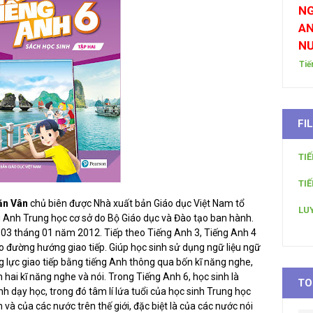
NG
AN
N
Tiế
FI
TI
TI
Văn Vân
chủ biên được Nhà xuất bản Giáo dục Việt Nam tổ
LU
 Anh Trung học cơ sở do Bộ Giáo dục và Đào tạo ban hành.
3 tháng 01 năm 2012. Tiếp theo Tiếng Anh 3, Tiếng Anh 4
o đường hướng giao tiếp. Giúp học sinh sử dụng ngữ liệu ngữ
g lực giao tiếp bằng tiếng Anh thông qua bốn kĩ năng nghe,
ển hai kĩ năng nghe và nói. Trong Tiếng Anh 6, học sinh là
TO
nh dạy học, trong đó tâm lí lứa tuổi của học sinh Trung học
và của các nước trên thế giới, đặc biệt là của các nước nói