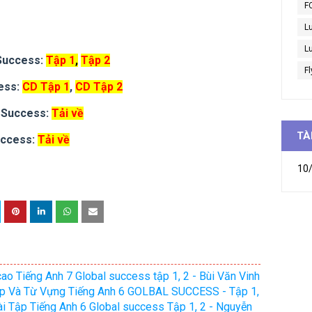
F
L
Lu
 Success:
Tập 1
,
Tập 2
Fl
ess:
CD Tập 1
,
CD Tập 2
l Success:
Tải về
TÀ
uccess:
Tải về
10/
cao Tiếng Anh 7 Global success tập 1, 2 - Bùi Văn Vinh
p Và Từ Vựng Tiếng Anh 6 GOLBAL SUCCESS - Tập 1,
i Tập Tiếng Anh 6 Global success Tập 1, 2 - Nguyễn