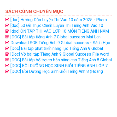
SÁCH CÙNG CHUYÊN MỤC
[doc] Hướng Dẫn Luyện Thi Vào 10 năm 2025 - Phạm
Thị Mai Phương
[doc] 50 Đề Thực Chiến Luyện Thi Tiếng Anh Vào 10
năm 2025 - Bùi Văn Vinh
[doc] ÔN TẬP THI VÀO LỚP 10 MÔN TIẾNG ANH NĂM
2025-2026 NGUYỄN THỊ CHI
[DOC] Bài tập tiếng Anh 7 Global success Mai Lan
Hương - Hà Thanh Uyên file word có đáp án
Download SGK Tiếng Anh 9 Global success - Sách Học
Sinh Bản đẹp | PDF
[Doc] Bài tập phát triển năng lực Tiếng Anh 9 Global
Success file word có đáp án
[Doc] Vở bài tập Tiếng Anh 9 Global Success File word
có đáp án
[DOC] Bài tập bổ trợ cơ bản nâng cao Tiếng Anh 8 Global
success tập 1, 2 - Bùi Văn Vinh
[DOC] BỒI DƯỠNG HỌC SINH GIỎI TIẾNG ANH LỚP 7
(Theo chương trình SGK mới)
[DOC] Bồi Dưỡng Học Sinh Giỏi Tiếng Anh 8 (Hoàng
Thanh - Minh Luận)