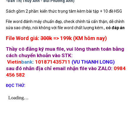
-Đan Thị Thúy Anh - Bùi Phương Anh)
Sách gồm 2 phần: kiến thức trọng tâm kèm bài tập + 10 đề HSG
File word đánh máy chuẩn đẹp, check chính tả cẩn thận, dễ chỉnh
sửa sao chép, nói không với file word chất lượng kém.,
có đáp án
File Word giá:
300k
=> 199k
(KM hôm nay)
Thầy cô đăng ký mua file, vui lòng thanh toán bằng
cách chuyển khoản vào STK:
Vietin
bank
:
101871435711
(
VU THANH LONG)
sau đó nhắn địa chỉ email nhận file vào ZALO:
0984
456 582
ĐỌC THỬ: