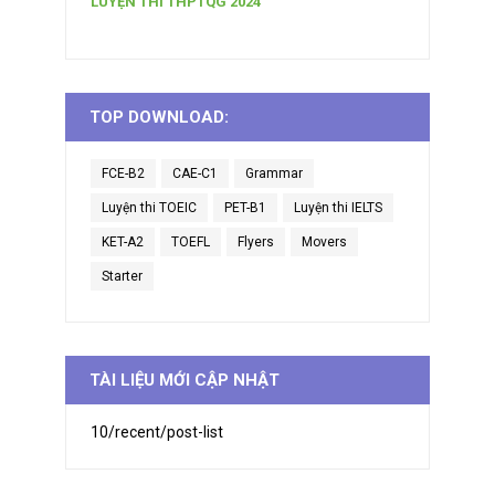
LUYỆN THI THPTQG 2024
TOP DOWNLOAD:
FCE-B2
CAE-C1
Grammar
Luyện thi TOEIC
PET-B1
Luyện thi IELTS
KET-A2
TOEFL
Flyers
Movers
Starter
TÀI LIỆU MỚI CẬP NHẬT
10/recent/post-list