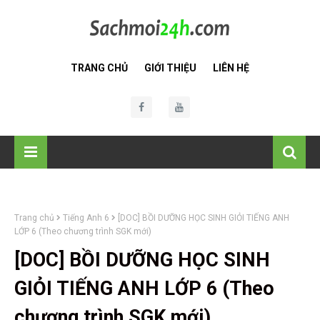
TRANG CHỦ
GIỚI THIỆU
LIÊN HỆ
Trang chủ
Tiếng Anh 6
[DOC] BỒI DƯỠNG HỌC SINH GIỎI TIẾNG ANH
LỚP 6 (Theo chương trình SGK mới)
[DOC] BỒI DƯỠNG HỌC SINH
GIỎI TIẾNG ANH LỚP 6 (Theo
chương trình SGK mới)