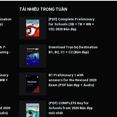
TẢI NHIỀU TRONG TUẦN
ination
[PDF] Complete Preliminary
p)
for Schools (SB + TB + WB +
CD) 2020 Bản đẹp
h 7-
Download Trọn bộ Destination
Hương -
B1, B2, C1 + C2 (Bản đẹp)
inary
B1 Preliminary 1 with
 WB +
answers for the Revised 2020
Exam (PDF bản đẹp + Audio)
(PDF) COMPLETE Key for
d 2020
Schools from 2020 Bản đẹp
udio)
mới nhất