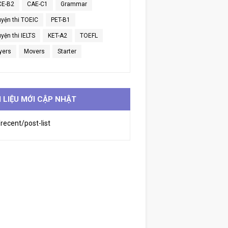
CE-B2
CAE-C1
Grammar
uyện thi TOEIC
PET-B1
yện thi IELTS
KET-A2
TOEFL
yers
Movers
Starter
I LIỆU MỚI CẬP NHẬT
recent/post-list