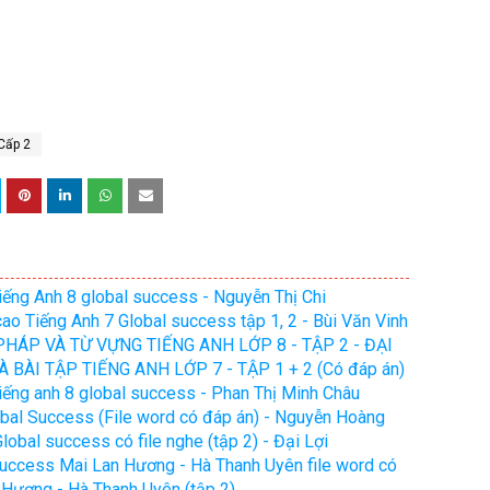
Cấp 2
tiếng Anh 8 global success - Nguyễn Thị Chi
cao Tiếng Anh 7 Global success tập 1, 2 - Bùi Văn Vinh
HÁP VÀ TỪ VỰNG TIẾNG ANH LỚP 8 - TẬP 2 - ĐẠI
BÀI TẬP TIẾNG ANH LỚP 7 - TẬP 1 + 2 (Có đáp án)
 tiếng anh 8 global success - Phan Thị Minh Châu
obal Success (File word có đáp án) - Nguyễn Hoàng
lobal success có file nghe (tập 2) - Đại Lợi
 success Mai Lan Hương - Hà Thanh Uyên file word có
n Hương - Hà Thanh Uyên (tập 2)