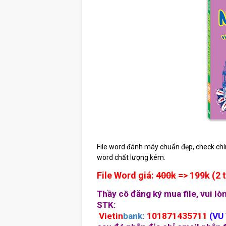
File word đánh máy chuẩn đẹp, check chính
word chất lượng kém.
File Word giá:
400k
=> 199k (2 
Thầy cô đăng ký mua file, vui l
STK:
Vietin
bank
:
101871435711
(
VU