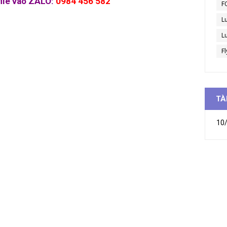
file vào ZALO:
0984 456 582
F
L
Lu
Fl
TÀ
10/