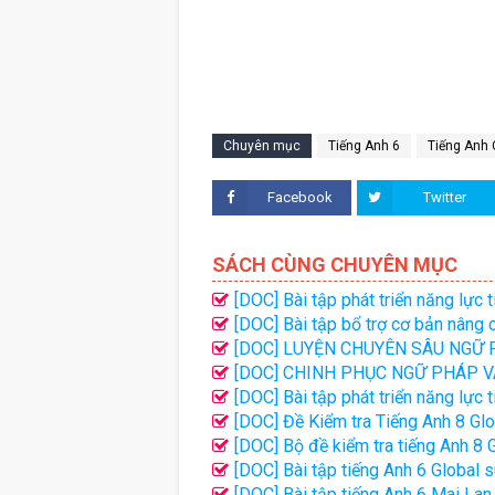
Chuyên mục
Tiếng Anh 6
Tiếng Anh 
Facebook
Twitter
SÁCH CÙNG CHUYÊN MỤC
[DOC] Bài tập phát triển năng lực 
[DOC] Bài tập bổ trợ cơ bản nâng 
[DOC] LUYỆN CHUYÊN SÂU NGỮ P
LỢI
[DOC] CHINH PHỤC NGỮ PHÁP VÀ 
[DOC] Bài tập phát triển năng lực
[DOC] Đề Kiểm tra Tiếng Anh 8 Gl
Thanh Ly
[DOC] Bộ đề kiểm tra tiếng Anh 8 G
[DOC] Bài tập tiếng Anh 6 Global
đáp án
[DOC] Bài tập tiếng Anh 6 Mai La