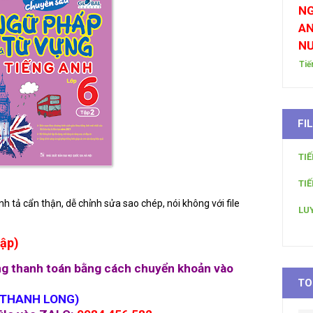
NG
AN
N
Tiế
FI
TI
TI
 tả cẩn thận, dễ chỉnh sửa sao chép, nói không với file
LU
tập)
òng thanh toán bằng cách chuyển khoản vào
TO
 THANH LONG)