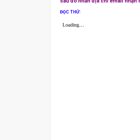
sau đó nhắn địa chỉ email nhận 
ĐỌC THỬ: