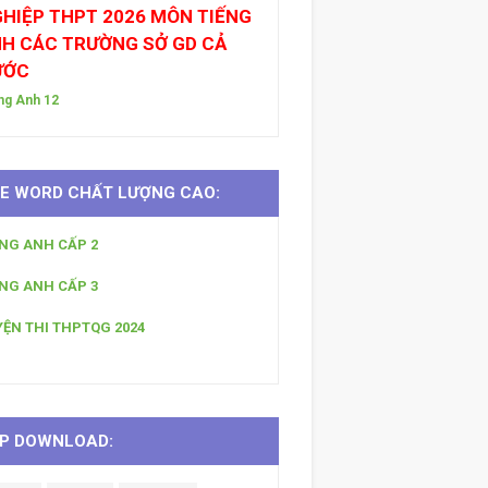
HIỆP THPT 2026 MÔN TIẾNG
H CÁC TRƯỜNG SỞ GD CẢ
ƯỚC
ng Anh 12
LE WORD CHẤT LƯỢNG CAO:
ẾNG ANH CẤP 2
ẾNG ANH CẤP 3
YỆN THI THPTQG 2024
P DOWNLOAD: