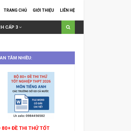
TRANG CHỦ
GIỚI THIỆU
LIÊN HỆ
H CẤP 3
AN TÂM NHIỀU:
 80+ ĐỀ THI THỬ TỐT