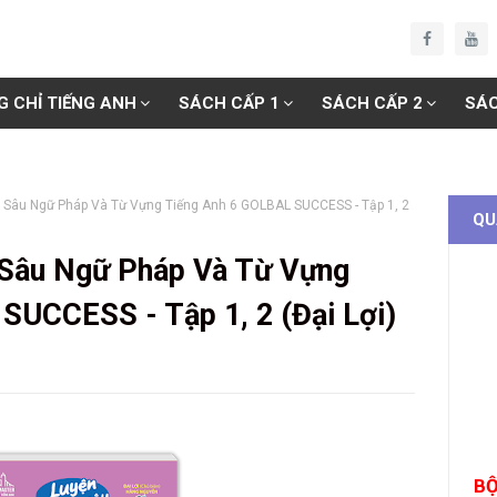
G CHỈ TIẾNG ANH
SÁCH CẤP 1
SÁCH CẤP 2
SÁC
 Sâu Ngữ Pháp Và Từ Vựng Tiếng Anh 6 GOLBAL SUCCESS - Tập 1, 2
QU
 Sâu Ngữ Pháp Và Từ Vựng
SUCCESS - Tập 1, 2 (Đại Lợi)
BỘ