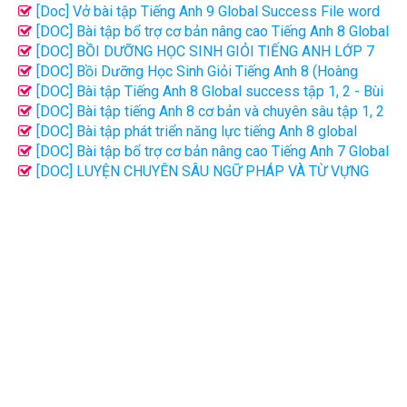
Success file word có đáp án
[Doc] Vở bài tập Tiếng Anh 9 Global Success File word
có đáp án
[DOC] Bài tập bổ trợ cơ bản nâng cao Tiếng Anh 8 Global
success tập 1, 2 - Bùi Văn Vinh
[DOC] BỒI DƯỠNG HỌC SINH GIỎI TIẾNG ANH LỚP 7
(Theo chương trình SGK mới)
[DOC] Bồi Dưỡng Học Sinh Giỏi Tiếng Anh 8 (Hoàng
Thanh - Minh Luận)
[DOC] Bài tập Tiếng Anh 8 Global success tập 1, 2 - Bùi
Văn Vinh
[DOC] Bài tập tiếng Anh 8 cơ bản và chuyên sâu tập 1, 2
- Louis Phan, Lan Hương...
[DOC] Bài tập phát triển năng lực tiếng Anh 8 global
success - Nguyễn Thị Chi
[DOC] Bài tập bổ trợ cơ bản nâng cao Tiếng Anh 7 Global
success tập 1, 2 - Bùi Văn Vinh
[DOC] LUYỆN CHUYÊN SÂU NGỮ PHÁP VÀ TỪ VỰNG
TIẾNG ANH LỚP 8 - TẬP 2 - ĐẠI LỢI