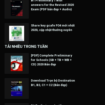
B1 Preliminary 1 with
answers for the Revised 2020
Exam (PDF bản đẹp + Audio)
Share key gcafe FO4 mới nhất
2020, cập nhật thường xuyên
TẢI NHIỀU TRONG TUẦN
[PDF] Complete Preliminary
for Schools (SB + TB + WB +
CD) 2020 Bản đẹp
Download Trọn bộ Destination
B1, B2, C1 + C2 (Bản đẹp)