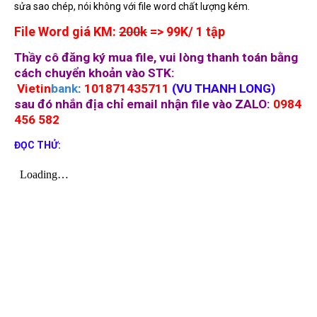
sửa sao chép, nói không với file word chất lượng kém.
File Word giá KM:
200k
=> 99K/ 1 tập
Thầy cô đăng ký mua file, vui lòng thanh toán bằng
cách chuyển khoản vào STK:
Vietin
bank
:
101871435711
(
VU THANH LONG)
sau đó nhắn địa chỉ email nhận file vào ZALO:
0984
456 582
ĐỌC THỬ: