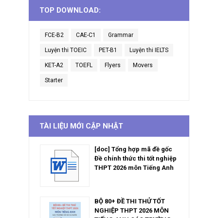
TOP DOWNLOAD:
FCE-B2
CAE-C1
Grammar
Luyện thi TOEIC
PET-B1
Luyện thi IELTS
KET-A2
TOEFL
Flyers
Movers
Starter
TÀI LIỆU MỚI CẬP NHẬT
[doc] Tổng hợp mã đề gốc
Đề chính thức thi tốt nghiệp
THPT 2026 môn Tiếng Anh
BỘ 80+ ĐỀ THI THỬ TỐT
NGHIỆP THPT 2026 MÔN