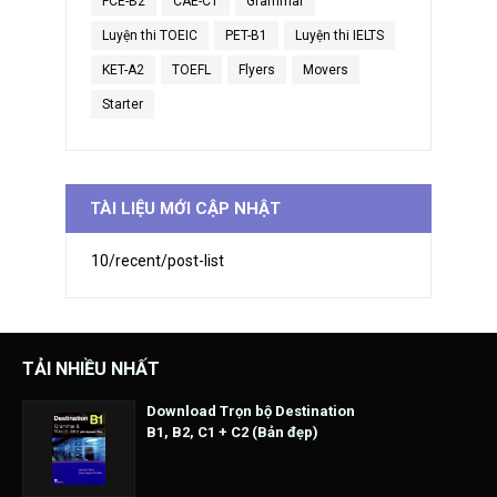
FCE-B2
CAE-C1
Grammar
Luyện thi TOEIC
PET-B1
Luyện thi IELTS
KET-A2
TOEFL
Flyers
Movers
Starter
TÀI LIỆU MỚI CẬP NHẬT
10/recent/post-list
TẢI NHIỀU NHẤT
Download Trọn bộ Destination
B1, B2, C1 + C2 (Bản đẹp)