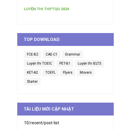
LUYỆN THI THPTQG 2024
TOP DOWNLOAD:
FCE-B2
CAE-C1
Grammar
Luyện thi TOEIC
PET-B1
Luyện thi IELTS
KET-A2
TOEFL
Flyers
Movers
Starter
TÀI LIỆU MỚI CẬP NHẬT
10/recent/post-list