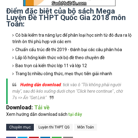
Điểm đặc biệt của bộ sách Mega
Luyện Đề THPT Quốc Gia 2018 môn
Toán:
Có bài kiểm tra năng lực để phân loại học sinh từ đó đưa ra lộ
trình ôn thì phù hợp với các em
Chuẩn cấu trúc đề thi 2019 - Đánh bại các câu phân hóa
Lấp lỗ hổng kiến thức với bộ đề theo chuyên đề
Bao trọn cả kiến thức lớp 11 và lớp 12
Trang bị nhiều công thức, mẹo thực tiễn giải nhanh
Hướng dẫn download
: tick vào ô "Tôi không phải người
máy", sau đó kéo xuống dưới chọn "Click here continue" , chờ
7s => Ấn "Get Link"
Download:
Tải về
Xem hướng dẫn download sách
tại đây
Chuyên mục
Luyện thi THPT QG
Môn Toán