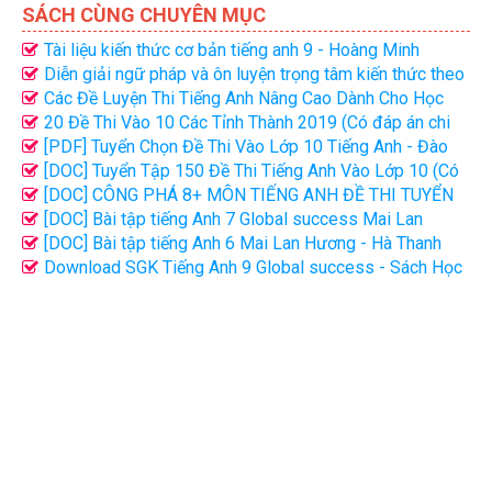
SÁCH CÙNG CHUYÊN MỤC
Tài liệu kiến thức cơ bản tiếng anh 9 - Hoàng Minh
Diễn giải ngữ pháp và ôn luyện trọng tâm kiến thức theo
chuyên đề môn tiếng Anh 9
Các Đề Luyện Thi Tiếng Anh Nâng Cao Dành Cho Học
Sinh Lớp 9
20 Đề Thi Vào 10 Các Tỉnh Thành 2019 (Có đáp án chi
tiết)
[PDF] Tuyển Chọn Đề Thi Vào Lớp 10 Tiếng Anh - Đào
Thúy Lê (Bản đẹp)
[DOC] Tuyển Tập 150 Đề Thi Tiếng Anh Vào Lớp 10 (Có
Đáp Án)
[DOC] CÔNG PHÁ 8+ MÔN TIẾNG ANH ĐỀ THI TUYỂN
SINH VÀO LỚP 10
[DOC] Bài tập tiếng Anh 7 Global success Mai Lan
Hương - Hà Thanh Uyên file word có đáp án
[DOC] Bài tập tiếng Anh 6 Mai Lan Hương - Hà Thanh
Uyên (tập 2)
Download SGK Tiếng Anh 9 Global success - Sách Học
Sinh Bản đẹp | PDF