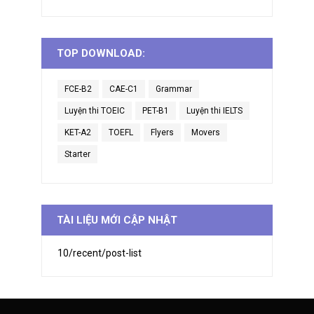
TOP DOWNLOAD:
FCE-B2
CAE-C1
Grammar
Luyện thi TOEIC
PET-B1
Luyện thi IELTS
KET-A2
TOEFL
Flyers
Movers
Starter
TÀI LIỆU MỚI CẬP NHẬT
10/recent/post-list