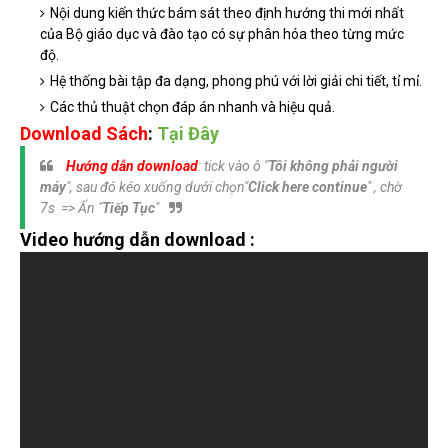
Nội dung kiến thức bám sát theo định hướng thi mới nhất
của Bộ giáo dục và đào tạo có sự phân hóa theo từng mức
độ.
Hệ thống bài tập đa dạng, phong phú với lời giải chi tiết, tỉ mỉ.
Các thủ thuật chọn đáp án nhanh và hiệu quả.
Download Sách
:
Tại Đây
Hướng dẫn download
: tick vào ô "
Tôi không phải người
máy
", sau đó kéo xuống dưới chọn"
Click here continue
" , chờ
7s => Ấn "
Tiếp Tục
"
Video hướng dẫn download :