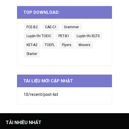
TOP DOWNLOAD:
FCE-B2
CAE-C1
Grammar
Luyện thi TOEIC
PET-B1
Luyện thi IELTS
KET-A2
TOEFL
Flyers
Movers
Starter
TÀI LIỆU MỚI CẬP NHẬT
10/recent/post-list
TẢI NHIỀU NHẤT