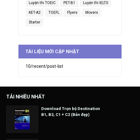
Luyện thi TOEIC
PET-B1
Luyện thi IELTS
KET-A2
TOEFL
Flyers
Movers
Starter
TÀI LIỆU MỚI CẬP NHẬT
10/recent/post-list
TẢI NHIỀU NHẤT
Download Trọn bộ Destination
B1, B2, C1 + C2 (Bản đẹp)