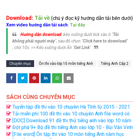
Download:
Tải về
(chú ý đọc kỹ hướng dẫn tải bên dưới)
Xem video hướng dẫn tải sách:
Tại đây
Hướng dẫn download
: kéo xuống dưới tick vào ô "
Tôi
không phải người máy
", sau đó chọn "
Click here to download
"
, chờ 10s => Kéo xuống dưới Ấn "
Get Link
"
Chuyên mục
Ôn thi vào lớp 10 môn tiếng Anh
Tiếng Anh Cấp 2
SÁCH CÙNG CHUYÊN MỤC
Tuyển tập đề thi vào 10 chuyên Hà Tĩnh từ 2015 - 2021
Tiếng Anh (Word + key)
Tải miễn phí 100 đề thi vào 10 chuyên Anh file word có
đáp án
[DOC] Download 91 đề thi thử tiếng anh vào lớp 10 năm
2020 - 2021
Đột phá 9+ Bộ đề thi tiếng Anh vào lớp 10 - Bùi Văn Vinh
(File word)
[File word] Ôn tập thi vào 10 môn tiếng Anh năm học