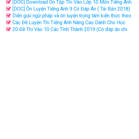
2020 - 2021 Nguyễn Thị Chi
[DOC] Download Ôn Tập Thi Vào Lớp 10 Môn Tiếng Anh
2019 - Nguyễn Thị Chi
[DOC] Ôn Luyện Tiếng Anh 9 Có Đáp Án ( Tái Bản 2018)
- Mai Lan Hương
Diễn giải ngữ pháp và ôn luyện trọng tâm kiến thức theo
chuyên đề môn tiếng Anh 9
Các Đề Luyện Thi Tiếng Anh Nâng Cao Dành Cho Học
Sinh Lớp 9
20 Đề Thi Vào 10 Các Tỉnh Thành 2019 (Có đáp án chi
tiết)