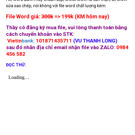
sửa sao chép, nói không với file word chất lượng kém.
File Word giá:
300k
=> 199k (KM hôm nay)
Thầy cô đăng ký mua file, vui lòng thanh toán bằng
cách chuyển khoản vào STK:
Vietin
bank
:
101871435711
(
VU THANH LONG)
sau đó nhắn địa chỉ email nhận file vào ZALO:
0984
456 582
ĐỌC THỬ: