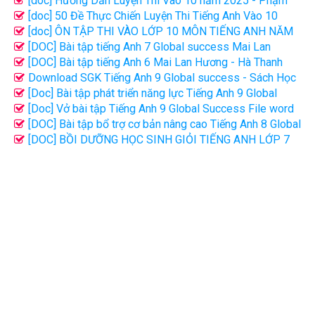
[doc] Hướng Dẫn Luyện Thi Vào 10 năm 2025 - Phạm
Thị Mai Phương
[doc] 50 Đề Thực Chiến Luyện Thi Tiếng Anh Vào 10
năm 2025 - Bùi Văn Vinh
[doc] ÔN TẬP THI VÀO LỚP 10 MÔN TIẾNG ANH NĂM
2025-2026 NGUYỄN THỊ CHI
[DOC] Bài tập tiếng Anh 7 Global success Mai Lan
Hương - Hà Thanh Uyên file word có đáp án
[DOC] Bài tập tiếng Anh 6 Mai Lan Hương - Hà Thanh
Uyên (tập 2)
Download SGK Tiếng Anh 9 Global success - Sách Học
Sinh Bản đẹp | PDF
[Doc] Bài tập phát triển năng lực Tiếng Anh 9 Global
Success file word có đáp án
[Doc] Vở bài tập Tiếng Anh 9 Global Success File word
có đáp án
[DOC] Bài tập bổ trợ cơ bản nâng cao Tiếng Anh 8 Global
success tập 1, 2 - Bùi Văn Vinh
[DOC] BỒI DƯỠNG HỌC SINH GIỎI TIẾNG ANH LỚP 7
(Theo chương trình SGK mới)