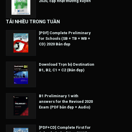
2020, cập nhật thường xuyên
TẢI NHIỀU TRONG TUẦN
[PDF] Complete Preliminary
for Schools (SB + TB + WB +
CD) 2020 Bản đẹp
Download Trọn bộ Destination
B1, B2, C1 + C2 (Bản đẹp)
B1 Preliminary 1 with
answers for the Revised 2020
Exam (PDF bản đẹp + Audio)
[PDF+CD] Complete First for