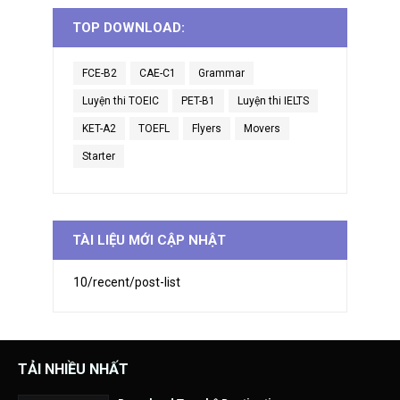
TOP DOWNLOAD:
FCE-B2
CAE-C1
Grammar
Luyện thi TOEIC
PET-B1
Luyện thi IELTS
KET-A2
TOEFL
Flyers
Movers
Starter
TÀI LIỆU MỚI CẬP NHẬT
10/recent/post-list
TẢI NHIỀU NHẤT