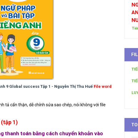
NG
AN
N
Tiế
FI
TI
TI
nh 9 Global success Tập 1 - Nguyễn Thị Thu Huế
File word
LU
 tả cẩn thận, dễ chỉnh sửa sao chép, nói không với file
(tập 1)
TO
òng thanh toán bằng cách chuyển khoản vào