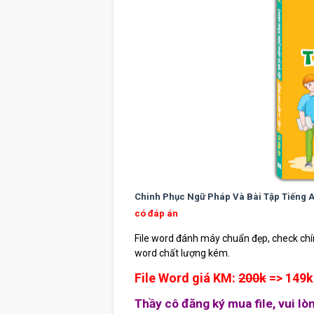
Chinh Phục Ngữ Pháp Và Bài Tập Tiếng A
có đáp án
File word đánh máy chuẩn đẹp, check chính
word chất lượng kém.
File Word giá KM:
200k
=> 149k 
Thầy cô đăng ký mua file, vui l