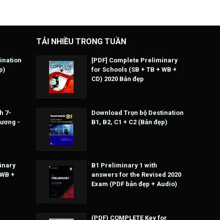
TẢI NHIỀU TRONG TUẦN
ination
[PDF] Complete Preliminary
p)
for Schools (SB + TB + WB +
CD) 2020 Bản đẹp
h 7-
Download Trọn bộ Destination
Hương -
B1, B2, C1 + C2 (Bản đẹp)
inary
B1 Preliminary 1 with
 WB +
answers for the Revised 2020
Exam (PDF bản đẹp + Audio)
(PDF) COMPLETE Key for