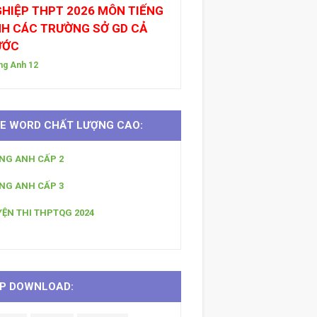
HIỆP THPT 2026 MÔN TIẾNG
H CÁC TRƯỜNG SỞ GD CẢ
ƯỚC
ng Anh 12
LE WORD CHẤT LƯỢNG CAO:
ẾNG ANH CẤP 2
ẾNG ANH CẤP 3
YỆN THI THPTQG 2024
P DOWNLOAD: