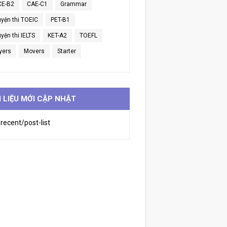
CE-B2
CAE-C1
Grammar
uyện thi TOEIC
PET-B1
yện thi IELTS
KET-A2
TOEFL
yers
Movers
Starter
I LIỆU MỚI CẬP NHẬT
recent/post-list