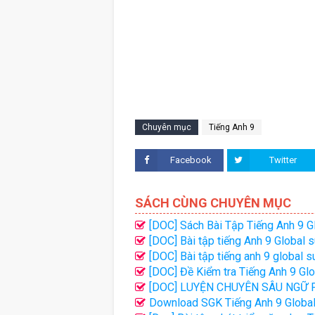
Chuyên mục
Tiếng Anh 9
Facebook
Twitter
SÁCH CÙNG CHUYÊN MỤC
[DOC] Sách Bài Tập Tiếng Anh 9 G
[DOC] Bài tập tiếng Anh 9 Global
đáp án
[DOC] Bài tập tiếng anh 9 global 
[DOC] Đề Kiểm tra Tiếng Anh 9 Gl
Thanh Ly
[DOC] LUYỆN CHUYÊN SÂU NGỮ P
Success - TẬP 1 - ĐẠI LỢI
Download SGK Tiếng Anh 9 Global