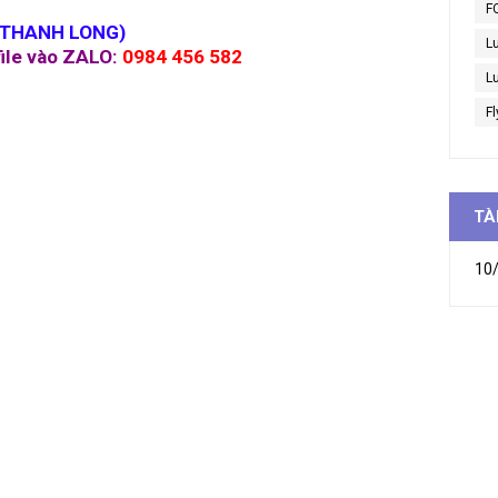
F
 THANH LONG)
L
file vào ZALO:
0984 456 582
Lu
Fl
TÀ
10/