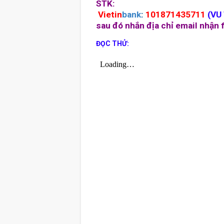
STK:
Vietin
bank
:
101871435711
(
VU
sau đó nhắn địa chỉ email nhận 
ĐỌC THỬ: