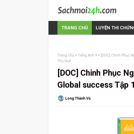
TRANG CHỦ
LUYỆN THI CHỨN
Trang chủ
Tiếng Anh 9
[DOC] Chinh Phục Ng
Thu Huế
[DOC] Chinh Phục Ng
Global success Tập 
Long Thành Vũ