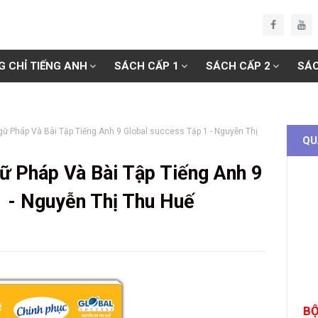
G CHỈ TIẾNG ANH
SÁCH CẤP 1
SÁCH CẤP 2
SÁC
ữ Pháp Và Bài Tập Tiếng Anh 9 Global success Tập 1 - Nguyễn Thị
QU
ữ Pháp Và Bài Tập Tiếng Anh 9
1 - Nguyễn Thị Thu Huế
BỘ