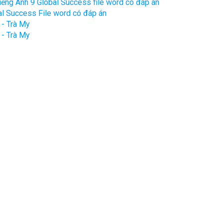
 Tiếng Anh 9 Global Success file word có đáp án
al Success File word có đáp án
 - Trà My
 - Trà My