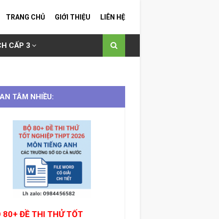
TRANG CHỦ
GIỚI THIỆU
LIÊN HỆ
H CẤP 3
AN TÂM NHIỀU:
 80+ ĐỀ THI THỬ TỐT