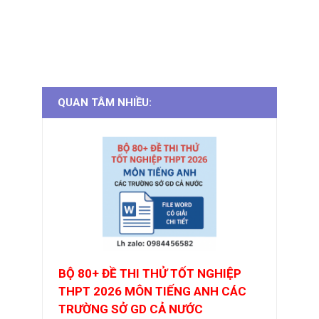
QUAN TÂM NHIỀU:
BỘ 80+ ĐỀ THI THỬ TỐT NGHIỆP
THPT 2026 MÔN TIẾNG ANH CÁC
TRƯỜNG SỞ GD CẢ NƯỚC