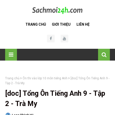
TRANG CHỦ
GIỚI THIỆU
LIÊN HỆ
Trang chủ
Ôn thi vào lớp 10 môn tiếng Anh
[doc] Tổng Ôn Tiếng Anh 9 -
Tập 2 - Trà My
[doc] Tổng Ôn Tiếng Anh 9 - Tập
2 - Trà My