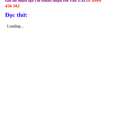
sau đó nhắn địa chỉ email nhận file vào
ZALO
:
0984
456 582
Đọc thử: