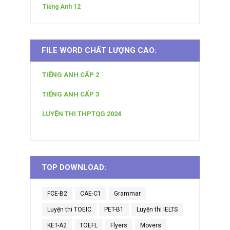
Tiếng Anh 12
FILE WORD CHẤT LƯỢNG CAO:
TIẾNG ANH CẤP 2
TIẾNG ANH CẤP 3
LUYỆN THI THPTQG 2024
TOP DOWNLOAD:
FCE-B2
CAE-C1
Grammar
Luyện thi TOEIC
PET-B1
Luyện thi IELTS
KET-A2
TOEFL
Flyers
Movers