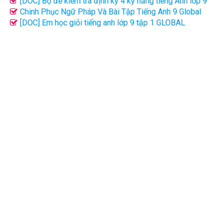
SINH VÀO LỚP 10
[DOC] Bộ đề kiểm tra định kỳ 4 kỹ năng tiếng Anh lớp 9
tập 2 (có đáp án) - Đại Lợi
Chinh Phục Ngữ Pháp Và Bài Tập Tiếng Anh 9 Global
success Tập 2 - Nguyễn Thị Thu Huế File word có đáp án
[DOC] Em học giỏi tiếng anh lớp 9 tập 1 GLOBAL
SUCCESS (Có đáp án) - Đại Lợi